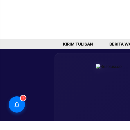
KIRIM TULISAN
BERITA W
!