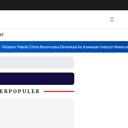
RT
laster Pabrik China Berencana Direlokasi ke Kawasan Industri Madura, B
ERPOPULER