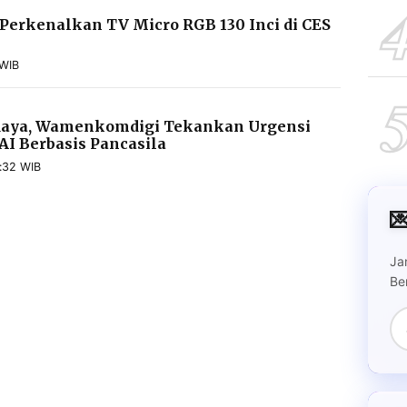
erkenalkan TV Micro RGB 130 Inci di CES
 WIB
udaya, Wamenkomdigi Tekankan Urgensi
I Berbasis Pancasila
:32 WIB

Ja
Be