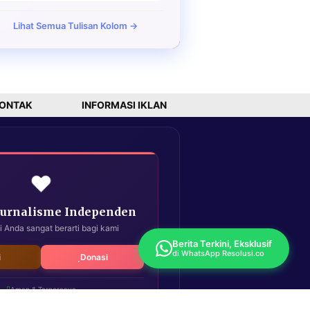
Lihat Semua Tulisan Kolom →
ONTAK
INFORMASI IKLAN
❤️
Jurnalisme Independen
i Anda sangat berarti bagi kami
Berita Terkini, Eksklusif
di WhatsApp Resolusi.co
i
Donasi
Aman & Terpercaya