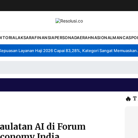
DITORIAL
AKSARA
FINANSIA
PERSONA
DAERAH
NASIONAL
MANCA
SPO
uasan Layanan Haji 2026 Capai 83,28%, Kategori Sangat Memuaskan.
K
•
🔥
T
aulatan AI di Forum
conomy India