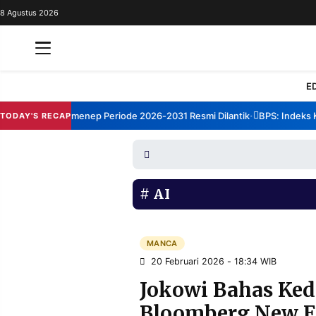
8 Agustus 2026
REDAKSI
TENTANG
RESOLUSI
IKLAN
E
TV
orum TBM Sumenep Periode 2026-2031 Resmi Dilantik
BPS: Indeks Kep
TODAY'S RECAP
•
RUBRIKASI
EDITORIAL
AKSARA
FINANSIA
PERSONA
AI
DAERAH
NASIONAL
MANCA
SPORT
MANCA
20 Februari 2026 - 18:34 WIB
Jokowi Bahas Ked
INFORMASI
Bloomberg New E
PRIVACY
BERITA