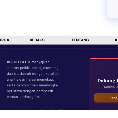
ARGA
REDAKSI
TENTANG
K
RESOLUSI.CO
menyajikan
laporan politik, sosial, ekonomi,
dan isu daerah dengan ketelitian
analitis dan narasi memukau,
Dukung 
serta berkomitmen membingkai
Kontribus
peristiwa dengan perspektif
cerdas-berintegritas.
Kop
IKUTI KAMI