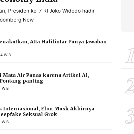
an, Presiden ke-7 RI Joko Widodo hadir
 Bloomberg New
nakutkan, Atta Halilintar Punya Jawaban
24 WIB
i Mata Air Panas karena Artikel AI,
 Pontang-panting
3 WIB
es Internasional, Elon Musk Akhirnya
Deepfake Seksual Grok
0 WIB