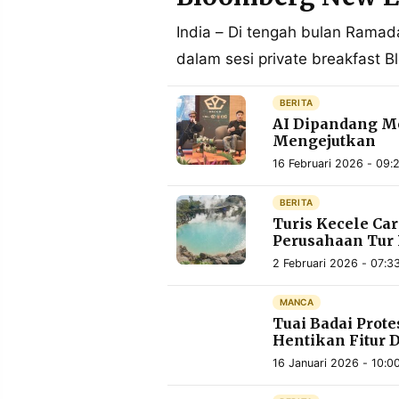
POLICY
WARGA
India – Di tengah bulan Ramad
INFORMASI
KIRIM
dalam sesi private breakfast
IKLAN
TULISAN
PENGADUAN
TERM
BERITA
OF
SERVICE
AI Dipandang Me
Mengejutkan
16 Februari 2026 - 09:
IKUTI
BERITA
KAMI
Turis Kecele Car
Perusahaan Tur
2 Februari 2026 - 07:3
MANCA
Tuai Badai Prot
Hentikan Fitur 
16 Januari 2026 - 10:0
©
PT.
RESOLUSI