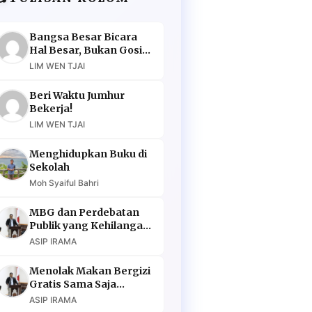
Bangsa Besar Bicara
Hal Besar, Bukan Gosip
Murahan
LIM WEN TJAI
Beri Waktu Jumhur
Bekerja!
LIM WEN TJAI
Menghidupkan Buku di
Sekolah
Moh Syaiful Bahri
MBG dan Perdebatan
Publik yang Kehilangan
Argumen
ASIP IRAMA
Menolak Makan Bergizi
Gratis Sama Saja
Menolak Masa Depan
ASIP IRAMA