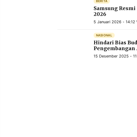
BERITA
MEDIA
PRAMUDITA
Samsung Resmi P
2026
5 Januari 2026 - 14:12
©
NASIONAL
Resolusi.co
-
Hindari Bias B
2026
Pengembangan A
15 Desember 2025 - 11
PT.
RESOLUSI
MEDIA
PRAMUDITA