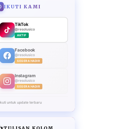
IKUTI KAMI
TikTok
@resolusico
AKTIF
Facebook
@resolusico
SEGERA HADIR
Instagram
@resolusico
SEGERA HADIR
Ikuti untuk update terbaru
️
TULISAN KOLOM