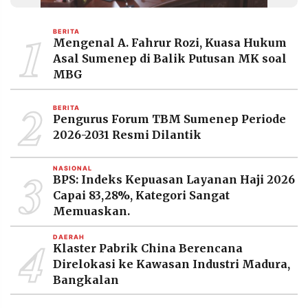
MEDIA
PRAMUDITA
1
BERITA
Mengenal A. Fahrur Rozi, Kuasa Hukum
Asal Sumenep di Balik Putusan MK soal
©
MBG
Resolusi.co
-
2
2026
BERITA
Pengurus Forum TBM Sumenep Periode
PT.
2026-2031 Resmi Dilantik
RESOLUSI
MEDIA
PRAMUDITA
3
NASIONAL
BPS: Indeks Kepuasan Layanan Haji 2026
Capai 83,28%, Kategori Sangat
Memuaskan.
4
DAERAH
Klaster Pabrik China Berencana
Direlokasi ke Kawasan Industri Madura,
Bangkalan