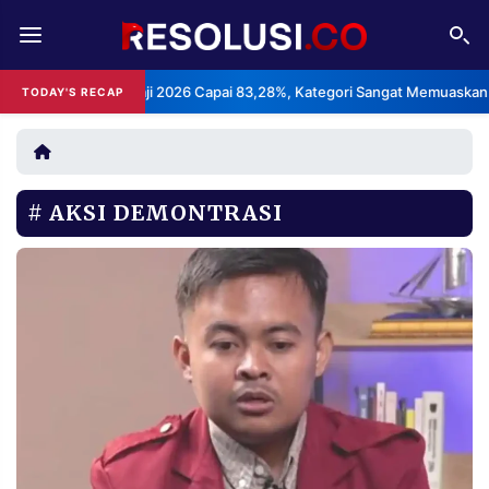
REDAKSI
TENTANG
an Layanan Haji 2026 Capai 83,28%, Kategori Sangat Memuaskan.
TODAY'S RECAP
•
RESOLUSI
IKLAN
TV
AKSI DEMONTRASI
RUBRIKASI
EDITORIAL
AKSARA
FINANSIA
PERSONA
DAERAH
NASIONAL
MANCA
SPORT
INFORMASI
PRIVACY
BERITA