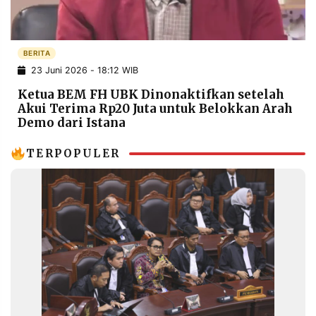
POLICY
WARGA
INFORMASI
KIRIM
IKLAN
TULISAN
BERITA
23 Juni 2026 - 18:12 WIB
PENGADUAN
TERM
OF
Ketua BEM FH UBK Dinonaktifkan setelah
SERVICE
Akui Terima Rp20 Juta untuk Belokkan Arah
Demo dari Istana
TERPOPULER
IKUTI
KAMI
©
PT.
RESOLUSI