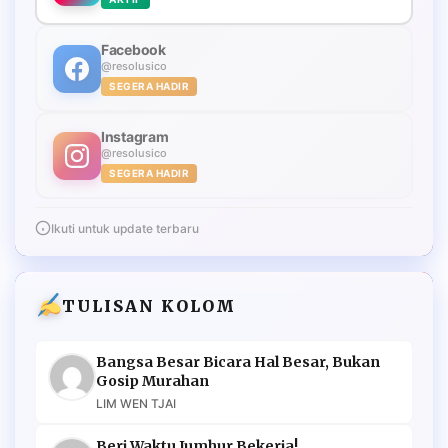
Facebook
@resolusico
SEGERA HADIR
Instagram
@resolusico
SEGERA HADIR
Ikuti untuk update terbaru
TULISAN KOLOM
Bangsa Besar Bicara Hal Besar, Bukan
Gosip Murahan
LIM WEN TJAI
Beri Waktu Jumhur Bekerja!