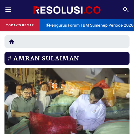
REDAKSI
TENTANG
Pengurus Forum TBM Sumenep Periode 2026-2
TODAY'S RECAP
RESOLUSI
IKLAN
TV
AMRAN SULAIMAN
RUBRIKASI
EDITORIAL
AKSARA
FINANSIA
PERSONA
DAERAH
NASIONAL
MANCA
SPORT
INFORMASI
PRIVACY
BERITA