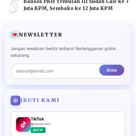
5
Bansos PKH Triwulan III Sudah Cair ke 7
Juta KPM, Sembako ke 12 Juta KPM
NEWSLETTER
Jangan lewatkan berita terbaru! Berlangganan gratis
sekarang.
Kirim
IKUTI KAMI
TikTok
@resolusico
AKTIF