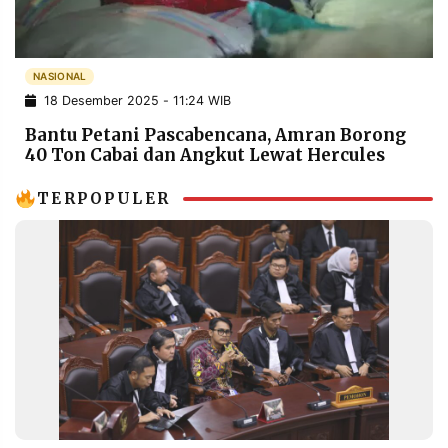
POLICY
WARGA
INFORMASI
KIRIM
IKLAN
TULISAN
NASIONAL
18 Desember 2025 - 11:24 WIB
PENGADUAN
TERM
OF
Bantu Petani Pascabencana, Amran Borong
SERVICE
40 Ton Cabai dan Angkut Lewat Hercules
TERPOPULER
IKUTI
KAMI
©
PT.
RESOLUSI