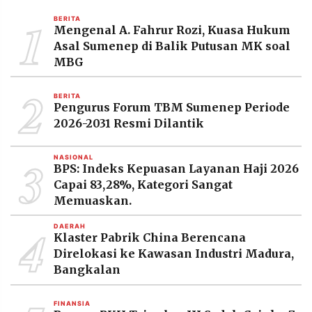
MEDIA
1
PRAMUDITA
BERITA
Mengenal A. Fahrur Rozi, Kuasa Hukum
Asal Sumenep di Balik Putusan MK soal
MBG
©
Resolusi.co
2
-
BERITA
2026
Pengurus Forum TBM Sumenep Periode
2026-2031 Resmi Dilantik
PT.
RESOLUSI
MEDIA
3
PRAMUDITA
NASIONAL
BPS: Indeks Kepuasan Layanan Haji 2026
Capai 83,28%, Kategori Sangat
Memuaskan.
4
DAERAH
Klaster Pabrik China Berencana
Direlokasi ke Kawasan Industri Madura,
Bangkalan
FINANSIA