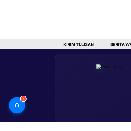
KIRIM TULISAN
BERITA W
!