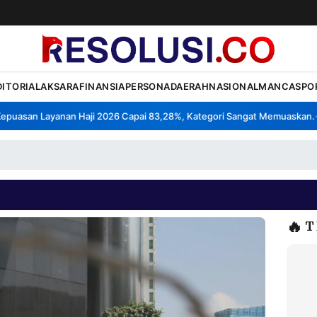
DITORIAL
AKSARA
FINANSIA
PERSONA
DAERAH
NASIONAL
MANCA
SPO
asan Layanan Haji 2026 Capai 83,28%, Kategori Sangat Memuaskan.
Kl
•
🔥
T