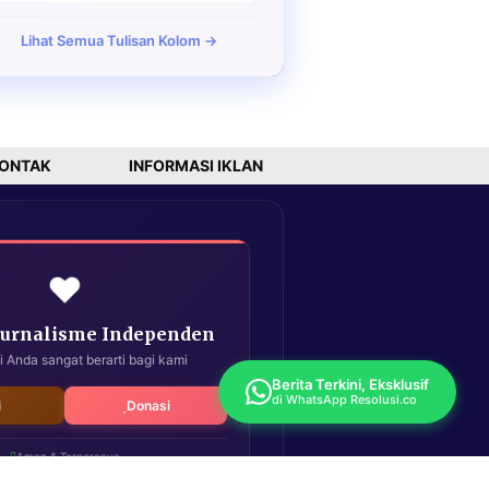
Lihat Semua Tulisan Kolom →
ONTAK
INFORMASI IKLAN
❤️
Jurnalisme Independen
i Anda sangat berarti bagi kami
Berita Terkini, Eksklusif
di WhatsApp Resolusi.co
i
Donasi
Aman & Terpercaya