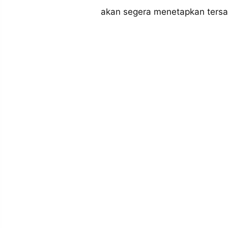
MEDIA
akan segera menetapkan tersa
PRAMUDITA
©
Resolusi.co
-
2026
PT.
RESOLUSI
MEDIA
PRAMUDITA