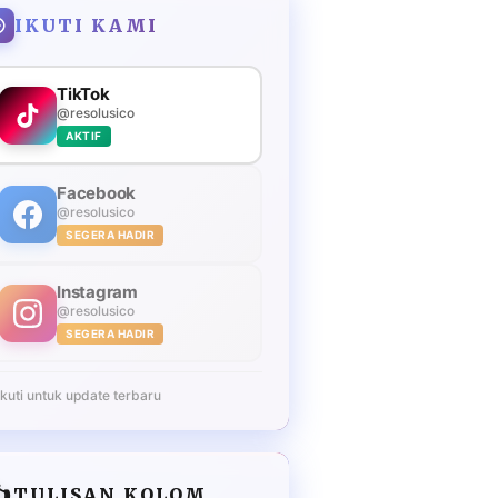
IKUTI KAMI
TikTok
@resolusico
AKTIF
Facebook
@resolusico
SEGERA HADIR
Instagram
@resolusico
SEGERA HADIR
Ikuti untuk update terbaru
️
TULISAN KOLOM