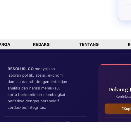
ARGA
REDAKSI
TENTANG
K
RESOLUSI.CO
menyajikan
laporan politik, sosial, ekonomi,
dan isu daerah dengan ketelitian
analitis dan narasi memukau,
Dukung 
serta berkomitmen membingkai
Kontribus
peristiwa dengan perspektif
cerdas-berintegritas.
Kop
IKUTI KAMI