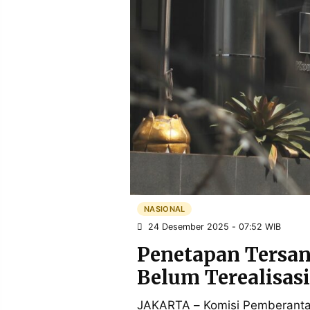
POLICY
WARGA
INFORMASI
KIRIM
IKLAN
TULISAN
PENGADUAN
TERM
OF
SERVICE
IKUTI
KAMI
NASIONAL
24 Desember 2025 - 07:52 WIB
Penetapan Tersan
Belum Terealisas
©
PT.
JAKARTA – Komisi Pemberanta
RESOLUSI