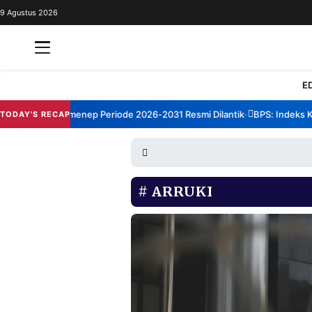
9 Agustus 2026
REDAKSI
TENTANG
RESOLUSI
IKLAN
E
TV
rum TBM Sumenep Periode 2026-2031 Resmi Dilantik
BPS: Indeks Kepu
TODAY'S RECAP
•
RUBRIKASI
EDITORIAL
AKSARA
FINANSIA
PERSONA
ARRUKI
DAERAH
NASIONAL
MANCA
SPORT
INFORMASI
PRIVACY
BERITA