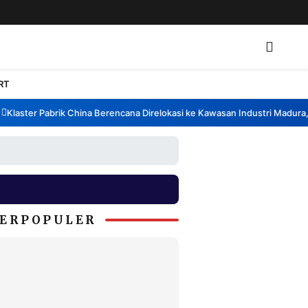
RT
aster Pabrik China Berencana Direlokasi ke Kawasan Industri Madura, Ba
ERPOPULER