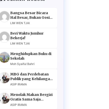
Bangsa Besar Bicara
Hal Besar, Bukan Gosip
Murahan
LIM WEN TJAI
Beri Waktu Jumhur
Bekerja!
LIM WEN TJAI
Menghidupkan Buku di
Sekolah
Moh Syaiful Bahri
MBG dan Perdebatan
Publik yang Kehilangan
Argumen
ASIP IRAMA
Menolak Makan Bergizi
Gratis Sama Saja
Menolak Masa Depan
ASIP IRAMA