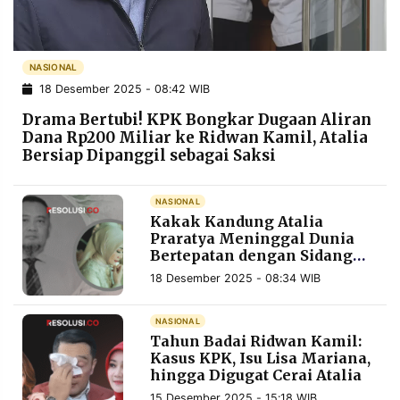
POLICY
WARGA
INFORMASI
KIRIM
IKLAN
TULISAN
NASIONAL
18 Desember 2025 - 08:42 WIB
PENGADUAN
TERM
OF
Drama Bertubi! KPK Bongkar Dugaan Aliran
SERVICE
Dana Rp200 Miliar ke Ridwan Kamil, Atalia
Bersiap Dipanggil sebagai Saksi
IKUTI
NASIONAL
KAMI
Kakak Kandung Atalia
Praratya Meninggal Dunia
Bertepatan dengan Sidang
Perdana Perceraian
18 Desember 2025 - 08:34 WIB
NASIONAL
Tahun Badai Ridwan Kamil:
Kasus KPK, Isu Lisa Mariana,
hingga Digugat Cerai Atalia
©
PT.
15 Desember 2025 - 15:18 WIB
RESOLUSI