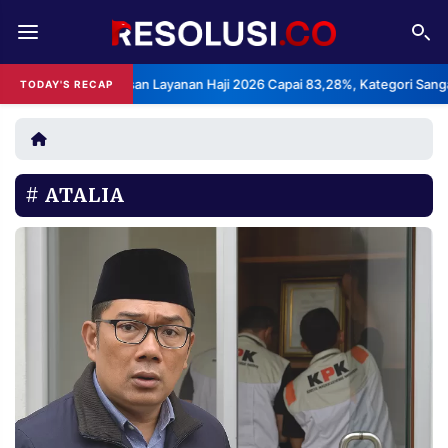
REDAKSI
TENTANG
Indeks Kepuasan Layanan Haji 2026 Capai 83,28%, Kategori Sangat Mem
TODAY'S RECAP
RESOLUSI
IKLAN
TV
ATALIA
RUBRIKASI
EDITORIAL
AKSARA
FINANSIA
PERSONA
DAERAH
NASIONAL
MANCA
SPORT
INFORMASI
PRIVACY
BERITA