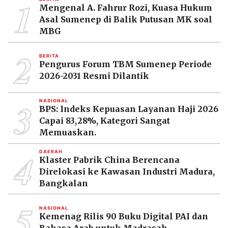
1
Mengenal A. Fahrur Rozi, Kuasa Hukum
Asal Sumenep di Balik Putusan MK soal
MBG
2
BERITA
Pengurus Forum TBM Sumenep Periode
2026-2031 Resmi Dilantik
3
NASIONAL
BPS: Indeks Kepuasan Layanan Haji 2026
Capai 83,28%, Kategori Sangat
Memuaskan.
4
DAERAH
Klaster Pabrik China Berencana
Direlokasi ke Kawasan Industri Madura,
Bangkalan
5
NASIONAL
Kemenag Rilis 90 Buku Digital PAI dan
Bahasa Arab untuk Madrasah