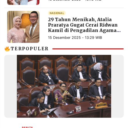
MEDIA
PRAMUDITA
NASIONAL
29 Tahun Menikah, Atalia
Praratya Gugat Cerai Ridwan
Kamil di Pengadilan Agama
©
Resolusi.co
Bandung
-
15 Desember 2025 - 13:29 WIB
2026
TERPOPULER
PT.
RESOLUSI
MEDIA
PRAMUDITA
BERITA