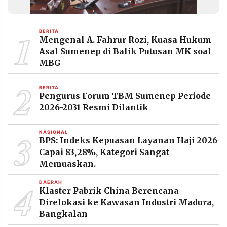
MEDIA
PRAMUDITA
1
BERITA
Mengenal A. Fahrur Rozi, Kuasa Hukum
Asal Sumenep di Balik Putusan MK soal
©
Resolusi.co
MBG
-
2026
2
BERITA
Pengurus Forum TBM Sumenep Periode
PT.
RESOLUSI
2026-2031 Resmi Dilantik
MEDIA
PRAMUDITA
3
NASIONAL
BPS: Indeks Kepuasan Layanan Haji 2026
Capai 83,28%, Kategori Sangat
Memuaskan.
4
DAERAH
Klaster Pabrik China Berencana
Direlokasi ke Kawasan Industri Madura,
Bangkalan