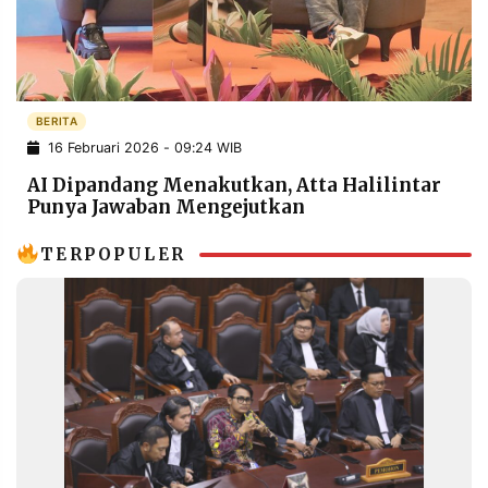
POLICY
WARGA
INFORMASI
KIRIM
IKLAN
TULISAN
PENGADUAN
TERM
BERITA
OF
16 Februari 2026 - 09:24 WIB
SERVICE
AI Dipandang Menakutkan, Atta Halilintar
Punya Jawaban Mengejutkan
IKUTI
TERPOPULER
KAMI
©
PT.
RESOLUSI