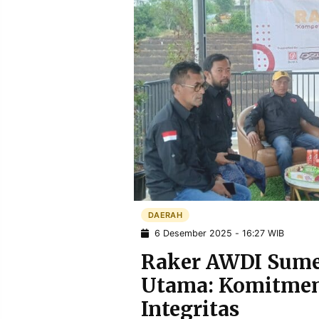
POLICY
WARGA
INFORMASI
KIRIM
IKLAN
TULISAN
PENGADUAN
TERM
OF
SERVICE
IKUTI
KAMI
DAERAH
6 Desember 2025 - 16:27 WIB
Raker AWDI Sume
Utama: Komitmen,
©
Integritas
PT.
RESOLUSI