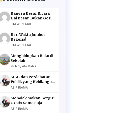
Bangsa Besar Bicara
Hal Besar, Bukan Gosip
Murahan
LIM WEN TJAI
Beri Waktu Jumhur
Bekerja!
LIM WEN TJAI
Menghidupkan Buku di
Sekolah
Moh Syaiful Bahri
MBG dan Perdebatan
Publik yang Kehilangan
Argumen
ASIP IRAMA
Menolak Makan Bergizi
Gratis Sama Saja
Menolak Masa Depan
ASIP IRAMA