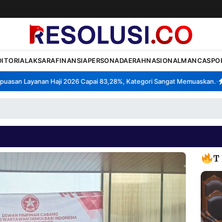
DITORIAL
AKSARA
FINANSIA
PERSONA
DAERAH
NASIONAL
MANCA
SPO
san Layanan Haji 2026 Capai 83,28%, Kategori Sangat Memuaskan.
Kla
•
T