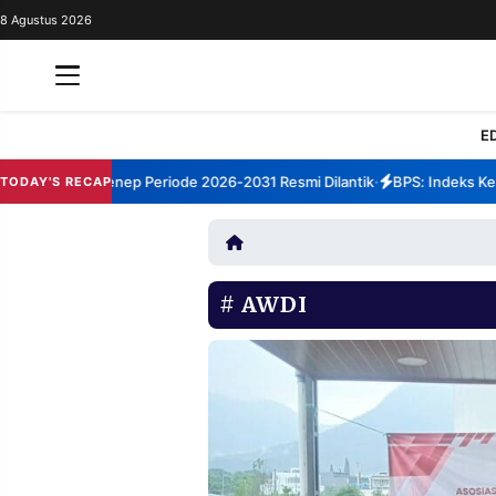
8 Agustus 2026
REDAKSI
TENTANG
RESOLUSI
IKLAN
E
TV
m TBM Sumenep Periode 2026-2031 Resmi Dilantik
BPS: Indeks Kepua
TODAY'S RECAP
•
RUBRIKASI
EDITORIAL
AKSARA
FINANSIA
PERSONA
AWDI
DAERAH
NASIONAL
MANCA
SPORT
INFORMASI
PRIVACY
BERITA