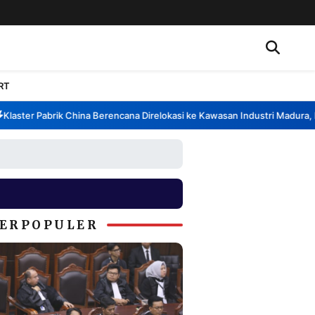
RT
ster Pabrik China Berencana Direlokasi ke Kawasan Industri Madura, Ban
ERPOPULER