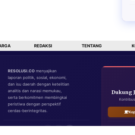
ARGA
REDAKSI
TENTANG
K
RESOLUSI.CO
menyajikan
laporan politik, sosial, ekonomi,
dan isu daerah dengan ketelitian
analitis dan narasi memukau,
Dukung 
serta berkomitmen membingkai
Kontribus
peristiwa dengan perspektif
cerdas-berintegritas.
Kop
IKUTI KAMI