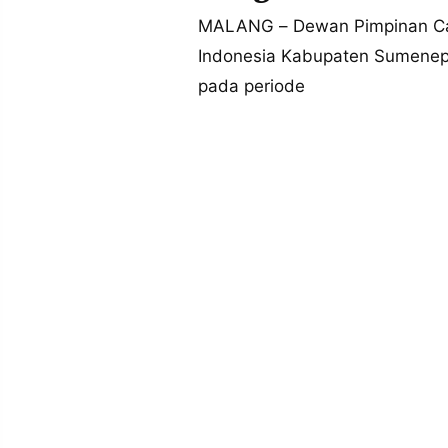
MEDIA
PRAMUDITA
MALANG – Dewan Pimpinan Ca
Indonesia Kabupaten Sumenep 
pada periode
©
Resolusi.co
-
2026
PT.
RESOLUSI
MEDIA
PRAMUDITA