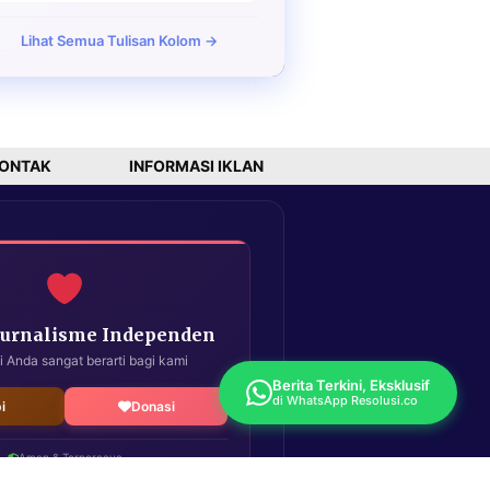
Lihat Semua Tulisan Kolom →
ONTAK
INFORMASI IKLAN
Jurnalisme Independen
i Anda sangat berarti bagi kami
Berita Terkini, Eksklusif
di WhatsApp Resolusi.co
i
Donasi
Aman & Terpercaya