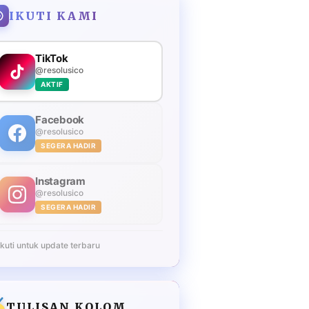
IKUTI KAMI
TikTok
@resolusico
AKTIF
Facebook
@resolusico
SEGERA HADIR
Instagram
@resolusico
SEGERA HADIR
Ikuti untuk update terbaru
TULISAN KOLOM