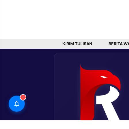
KIRIM TULISAN
BERITA W
!