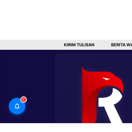
KIRIM TULISAN
BERITA W
!