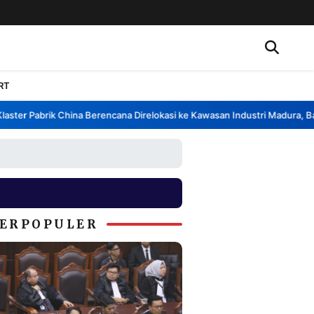
RT
er Pabrik China Berencana Direlokasi ke Kawasan Industri Madura, Bangk
ERPOPULER