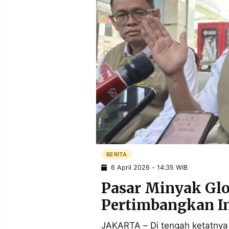
POLICY
WARGA
INFORMASI
KIRIM
IKLAN
TULISAN
PENGADUAN
TERM
OF
SERVICE
IKUTI
KAMI
BERITA
6 April 2026 - 14:35 WIB
Pasar Minyak Glo
Pertimbangkan I
©
PT.
JAKARTA – Di tengah ketatnya
RESOLUSI