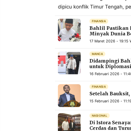
MEDIA
dipicu konflik Timur Tengah, 
PRAMUDITA
FINANSIA
Bahlil Pastikan
©
Minyak Dunia Be
Resolusi.co
-
17 Maret 2026 - 19:15 
2026
MANCA
PT.
RESOLUSI
Didampingi Bahl
MEDIA
untuk Diplomas
PRAMUDITA
16 Februari 2026 - 11:
FINANSIA
Setelah Bauksit,
15 Februari 2026 - 11:1
NASIONAL
Di Istora Senaya
Cerdas dan Tur