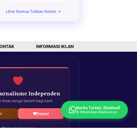
Lihat Semua Tulisan Kolom →
ONTAK
INFORMASI IKLAN
Jurnalisme Independen
i Anda sangat berarti bagi kami
Berita Terkini, Eksklusif
di WhatsApp Resolusi.co
i
Donasi
Aman & Terpercaya