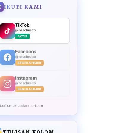
IKUTI KAMI
TikTok
@resolusico
AKTIF
Facebook
@resolusico
SEGERA HADIR
Instagram
@resolusico
SEGERA HADIR
Ikuti untuk update terbaru
TULISAN KOLOM