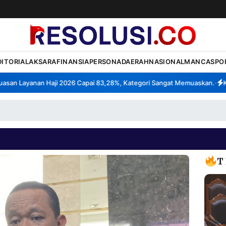
DITORIAL
AKSARA
FINANSIA
PERSONA
DAERAH
NASIONAL
MANCA
SPO
n Layanan Haji 2026 Capai 83,28%, Kategori Sangat Memuaskan.
Klast
•
T