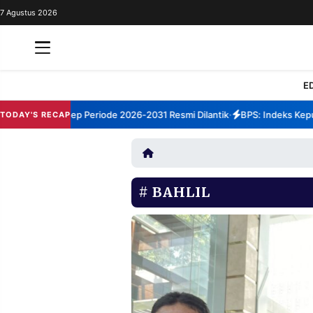
7 Agustus 2026
REDAKSI
TENTANG
RESOLUSI
IKLAN
E
TV
TBM Sumenep Periode 2026-2031 Resmi Dilantik
BPS: Indeks Kepuasa
TODAY'S RECAP
•
RUBRIKASI
EDITORIAL
AKSARA
FINANSIA
PERSONA
BAHLIL
DAERAH
NASIONAL
MANCA
SPORT
INFORMASI
PRIVACY
BERITA