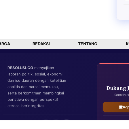
ARGA
REDAKSI
TENTANG
K
RESOLUSI.CO
menyajikan
laporan politik, sosial, ekonomi,
dan isu daerah dengan ketelitian
analitis dan narasi memukau,
Dukung 
serta berkomitmen membingkai
Kontribus
peristiwa dengan perspektif
cerdas-berintegritas.
Kop
IKUTI KAMI