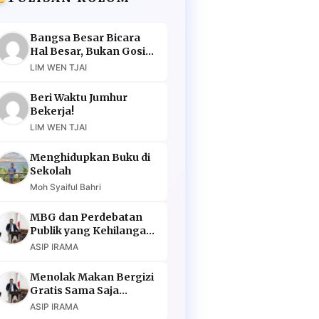
Bangsa Besar Bicara
Hal Besar, Bukan Gosip
Murahan
LIM WEN TJAI
Beri Waktu Jumhur
Bekerja!
LIM WEN TJAI
Menghidupkan Buku di
Sekolah
Moh Syaiful Bahri
MBG dan Perdebatan
Publik yang Kehilangan
Argumen
ASIP IRAMA
Menolak Makan Bergizi
Gratis Sama Saja
Menolak Masa Depan
ASIP IRAMA