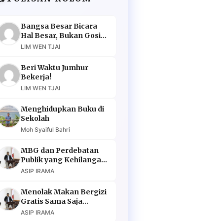
Bangsa Besar Bicara
Hal Besar, Bukan Gosip
Murahan
LIM WEN TJAI
Beri Waktu Jumhur
Bekerja!
LIM WEN TJAI
Menghidupkan Buku di
Sekolah
Moh Syaiful Bahri
MBG dan Perdebatan
Publik yang Kehilangan
Argumen
ASIP IRAMA
Menolak Makan Bergizi
Gratis Sama Saja
Menolak Masa Depan
ASIP IRAMA