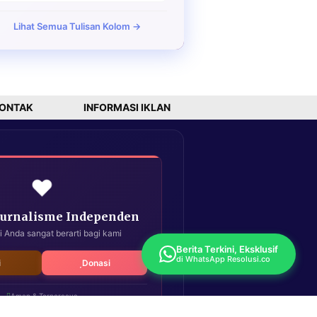
Lihat Semua Tulisan Kolom →
ONTAK
INFORMASI IKLAN
❤️
Jurnalisme Independen
i Anda sangat berarti bagi kami
Berita Terkini, Eksklusif
di WhatsApp Resolusi.co
i
Donasi
Aman & Terpercaya