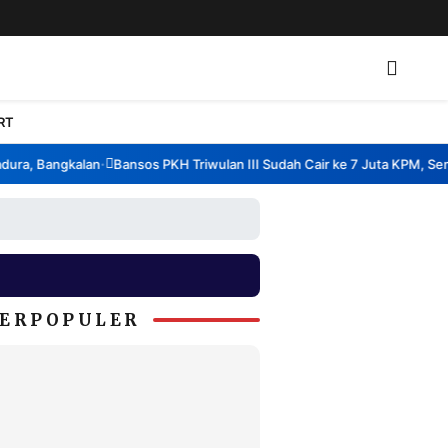
RT
ra, Bangkalan
Bansos PKH Triwulan III Sudah Cair ke 7 Juta KPM, Semb
•
ERPOPULER