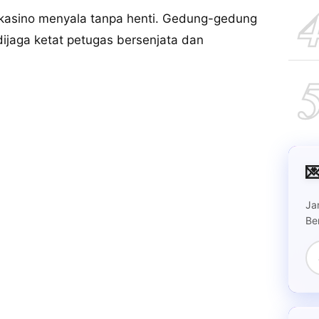
pu kasino menyala tanpa henti. Gedung-gedung
 dijaga ketat petugas bersenjata dan

Ja
Be