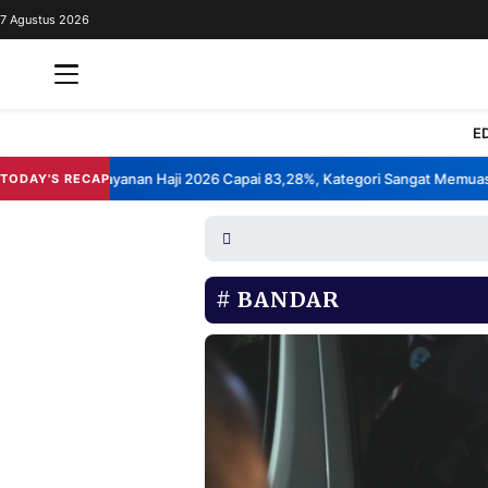
7 Agustus 2026
REDAKSI
TENTANG
RESOLUSI
IKLAN
E
TV
s Kepuasan Layanan Haji 2026 Capai 83,28%, Kategori Sangat Memuaska
TODAY'S RECAP
RUBRIKASI
EDITORIAL
AKSARA
FINANSIA
PERSONA
BANDAR
DAERAH
NASIONAL
MANCA
SPORT
INFORMASI
PRIVACY
BERITA