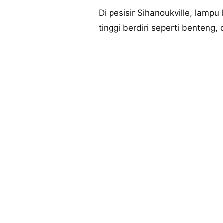
MEDIA
PRAMUDITA
Di pesisir Sihanoukville, lam
tinggi berdiri seperti benteng,
©
Resolusi.co
-
2026
PT.
RESOLUSI
MEDIA
PRAMUDITA