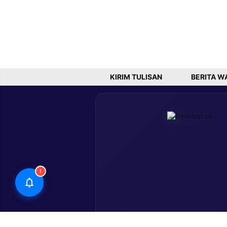
KIRIM TULISAN
BERITA W
!