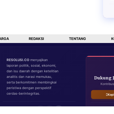
ARGA
REDAKSI
TENTANG
K
RESOLUSI.CO
menyajikan
laporan politik, sosial, ekonomi,
dan isu daerah dengan ketelitian
analitis dan narasi memukau,
Dukung 
serta berkomitmen membingkai
Kontribus
peristiwa dengan perspektif
cerdas-berintegritas.
Kop
IKUTI KAMI