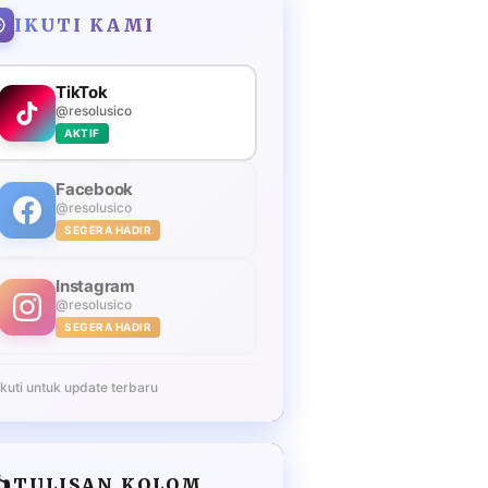
IKUTI KAMI
TikTok
@resolusico
AKTIF
Facebook
@resolusico
SEGERA HADIR
Instagram
@resolusico
SEGERA HADIR
Ikuti untuk update terbaru
️
TULISAN KOLOM