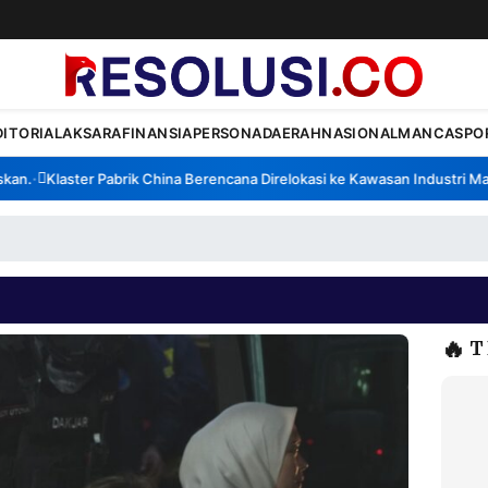
DITORIAL
AKSARA
FINANSIA
PERSONA
DAERAH
NASIONAL
MANCA
SPO
n.
Klaster Pabrik China Berencana Direlokasi ke Kawasan Industri Madu
•
🔥
T