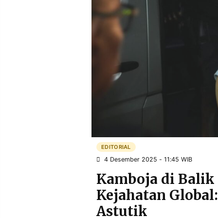
POLICY
WARGA
INFORMASI
KIRIM
IKLAN
TULISAN
PENGADUAN
TERM
OF
SERVICE
IKUTI
KAMI
EDITORIAL
4 Desember 2025 - 11:45 WIB
Kamboja di Bali
Kejahatan Global
©
Astutik
PT.
RESOLUSI