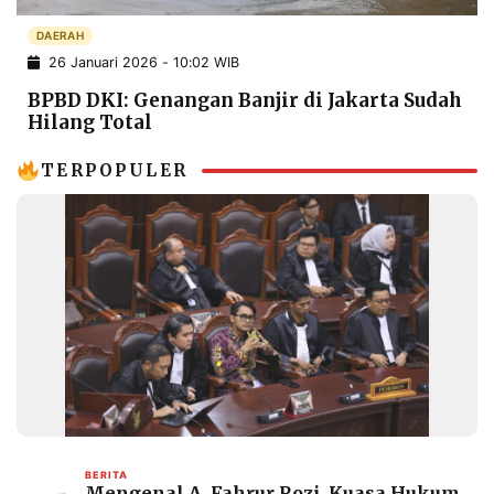
POLICY
WARGA
DAERAH
INFORMASI
KIRIM
26 Januari 2026 - 10:02 WIB
IKLAN
TULISAN
BPBD DKI: Genangan Banjir di Jakarta Sudah
PENGADUAN
TERM
Hilang Total
OF
SERVICE
TERPOPULER
IKUTI
KAMI
©
PT.
BERITA
Mengenal A. Fahrur Rozi, Kuasa Hukum
RESOLUSI