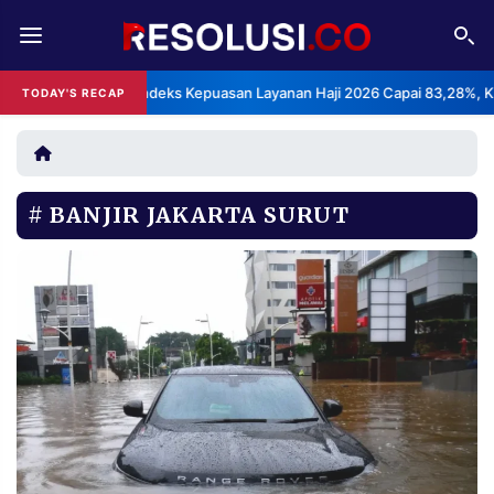
REDAKSI
TENTANG
BPS: Indeks Kepuasan Layanan Haji 2026 Capai 83,28%, Katego
TODAY'S RECAP
•
RESOLUSI
IKLAN
TV
BANJIR JAKARTA SURUT
RUBRIKASI
EDITORIAL
AKSARA
FINANSIA
PERSONA
DAERAH
NASIONAL
MANCA
SPORT
INFORMASI
PRIVACY
BERITA