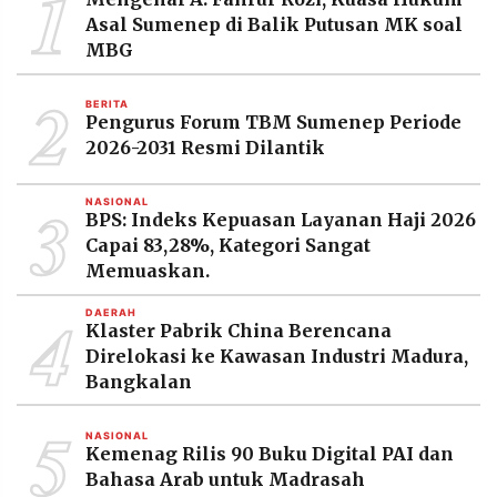
1
MEDIA
Asal Sumenep di Balik Putusan MK soal
PRAMUDITA
MBG
2
BERITA
©
Pengurus Forum TBM Sumenep Periode
Resolusi.co
-
2026-2031 Resmi Dilantik
2026
3
NASIONAL
PT.
BPS: Indeks Kepuasan Layanan Haji 2026
RESOLUSI
MEDIA
Capai 83,28%, Kategori Sangat
PRAMUDITA
Memuaskan.
4
DAERAH
Klaster Pabrik China Berencana
Direlokasi ke Kawasan Industri Madura,
Bangkalan
5
NASIONAL
Kemenag Rilis 90 Buku Digital PAI dan
Bahasa Arab untuk Madrasah