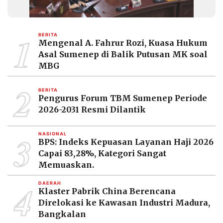
MEDIA
PRAMUDITA
1
BERITA
Mengenal A. Fahrur Rozi, Kuasa Hukum
©
Asal Sumenep di Balik Putusan MK soal
Resolusi.co
MBG
-
2026
2
BERITA
PT.
Pengurus Forum TBM Sumenep Periode
RESOLUSI
MEDIA
2026-2031 Resmi Dilantik
PRAMUDITA
3
NASIONAL
BPS: Indeks Kepuasan Layanan Haji 2026
Capai 83,28%, Kategori Sangat
Memuaskan.
4
DAERAH
Klaster Pabrik China Berencana
Direlokasi ke Kawasan Industri Madura,
Bangkalan