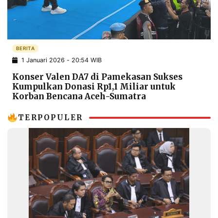
POLICY
WARGA
INFORMASI
KIRIM
IKLAN
TULISAN
BERITA
PENGADUAN
TERM
OF
1 Januari 2026 - 20:54 WIB
SERVICE
Konser Valen DA7 di Pamekasan Sukses
Kumpulkan Donasi Rp1,1 Miliar untuk
Korban Bencana Aceh-Sumatra
IKUTI
KAMI
TERPOPULER
©
PT.
RESOLUSI