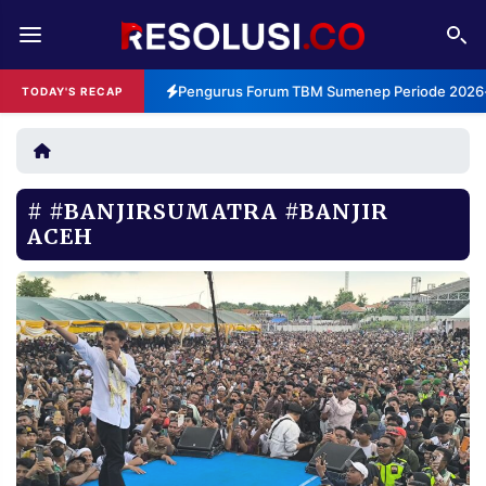
REDAKSI
TENTANG
Pengurus Forum TBM Sumenep Periode 2026-2
TODAY'S RECAP
RESOLUSI
IKLAN
TV
#BANJIRSUMATRA #BANJIR
RUBRIKASI
ACEH
EDITORIAL
AKSARA
FINANSIA
PERSONA
DAERAH
NASIONAL
MANCA
SPORT
INFORMASI
PRIVACY
BERITA