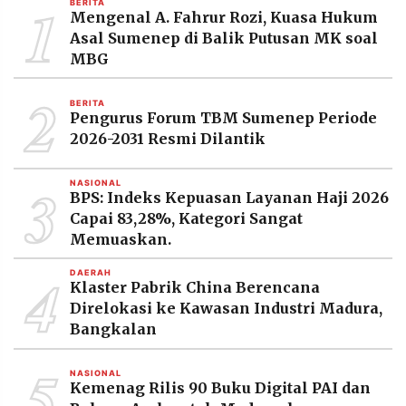
1
BERITA
MEDIA
Mengenal A. Fahrur Rozi, Kuasa Hukum
PRAMUDITA
Asal Sumenep di Balik Putusan MK soal
MBG
2
©
BERITA
Resolusi.co
Pengurus Forum TBM Sumenep Periode
-
2026
2026-2031 Resmi Dilantik
PT.
3
RESOLUSI
NASIONAL
MEDIA
BPS: Indeks Kepuasan Layanan Haji 2026
PRAMUDITA
Capai 83,28%, Kategori Sangat
Memuaskan.
4
DAERAH
Klaster Pabrik China Berencana
Direlokasi ke Kawasan Industri Madura,
Bangkalan
5
NASIONAL
Kemenag Rilis 90 Buku Digital PAI dan