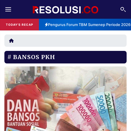
REDAKSI
TENTANG
Pengurus Forum TBM Sumenep Periode 2026-2
TODAY'S RECAP
RESOLUSI
IKLAN
TV
BANSOS PKH
RUBRIKASI
EDITORIAL
AKSARA
FINANSIA
PERSONA
DAERAH
NASIONAL
MANCA
SPORT
INFORMASI
PRIVACY
BERITA