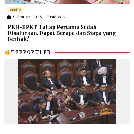
POLICY
WARGA
BERITA
INFORMASI
KIRIM
9 Februari 2026 - 20:48 WIB
IKLAN
TULISAN
PKH-BPNT Tahap Pertama Sudah
PENGADUAN
TERM
Disalurkan, Dapat Berapa dan Siapa yang
OF
Berhak?
SERVICE
TERPOPULER
IKUTI
KAMI
©
PT.
RESOLUSI