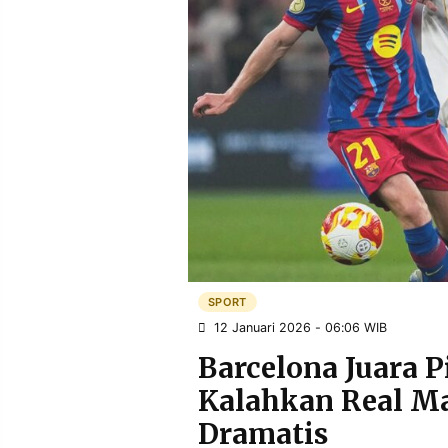
POLICY
WARGA
INFORMASI
KIRIM
IKLAN
TULISAN
PENGADUAN
TERM
OF
SERVICE
IKUTI
KAMI
SPORT
12 Januari 2026 - 06:06 WIB
Barcelona Juara P
Kalahkan Real Ma
©
Dramatis
PT.
RESOLUSI