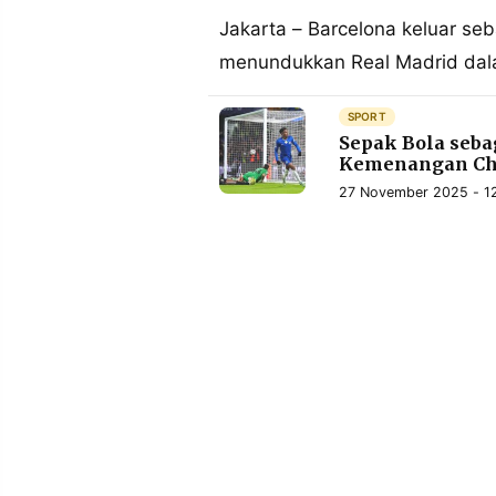
MEDIA
PRAMUDITA
Jakarta – Barcelona keluar seb
menundukkan Real Madrid dala
©
SPORT
Resolusi.co
Sepak Bola seba
-
2026
Kemenangan Che
27 November 2025 - 1
PT.
RESOLUSI
MEDIA
PRAMUDITA