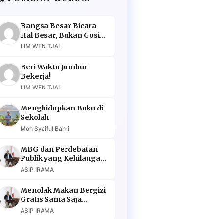
Bangsa Besar Bicara
Hal Besar, Bukan Gosip
Murahan
LIM WEN TJAI
Beri Waktu Jumhur
Bekerja!
LIM WEN TJAI
Menghidupkan Buku di
Sekolah
Moh Syaiful Bahri
MBG dan Perdebatan
Publik yang Kehilangan
Argumen
ASIP IRAMA
Menolak Makan Bergizi
Gratis Sama Saja
Menolak Masa Depan
ASIP IRAMA