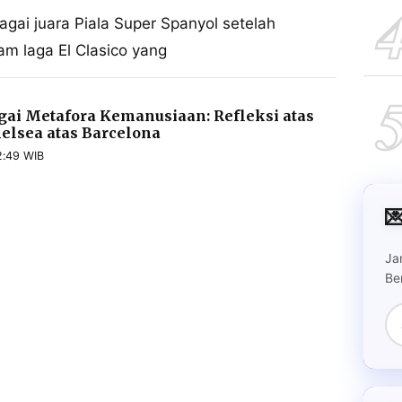
agai juara Piala Super Spanyol setelah
m laga El Clasico yang
gai Metafora Kemanusiaan: Refleksi atas
lsea atas Barcelona
2:49 WIB

Ja
Be