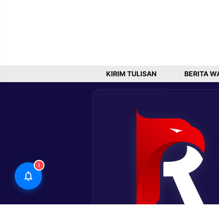
KIRIM TULISAN
BERITA W
!