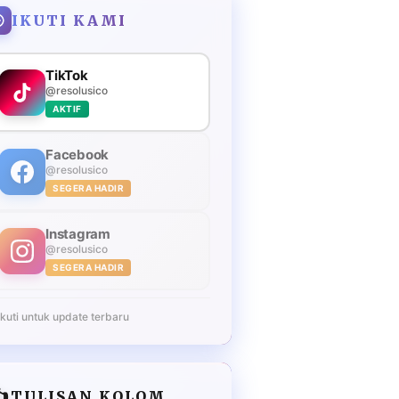
IKUTI KAMI
TikTok
@resolusico
AKTIF
Facebook
@resolusico
SEGERA HADIR
Instagram
@resolusico
SEGERA HADIR
Ikuti untuk update terbaru
️
TULISAN KOLOM