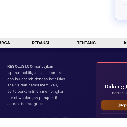
ARGA
REDAKSI
TENTANG
K
RESOLUSI.CO
menyajikan
laporan politik, sosial, ekonomi,
dan isu daerah dengan ketelitian
analitis dan narasi memukau,
Dukung 
serta berkomitmen membingkai
Kontribus
peristiwa dengan perspektif
cerdas-berintegritas.
Kop
IKUTI KAMI