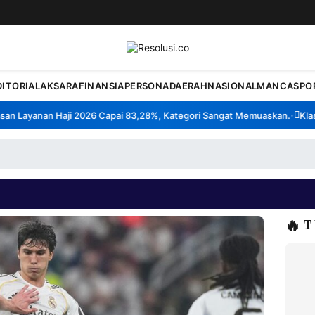
DITORIAL
AKSARA
FINANSIA
PERSONA
DAERAH
NASIONAL
MANCA
SPO
Layanan Haji 2026 Capai 83,28%, Kategori Sangat Memuaskan.
Klaster
•
🔥
T