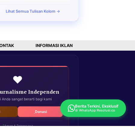
Lihat Semua Tulisan Kolom →
ONTAK
INFORMASI IKLAN
❤️
Jurnalisme Independen
i Anda sangat berarti bagi kami
Berita Terkini, Eksklusif
di WhatsApp Resolusi.co
i
Donasi
Aman & Terpercaya