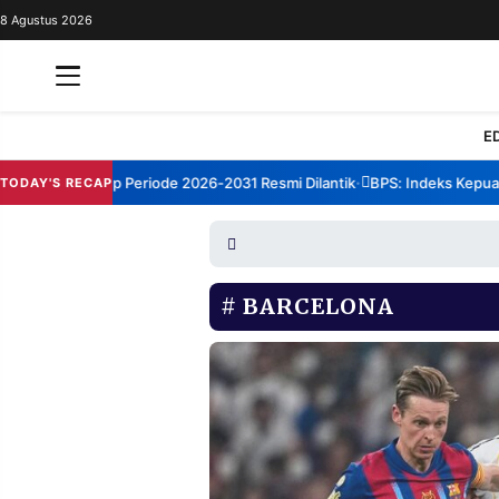
8 Agustus 2026
REDAKSI
TENTANG
RESOLUSI
IKLAN
E
TV
BM Sumenep Periode 2026-2031 Resmi Dilantik
BPS: Indeks Kepuasan 
TODAY'S RECAP
•
RUBRIKASI
EDITORIAL
AKSARA
FINANSIA
PERSONA
BARCELONA
DAERAH
NASIONAL
MANCA
SPORT
INFORMASI
PRIVACY
BERITA