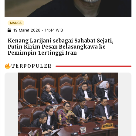
POLICY
WARGA
INFORMASI
KIRIM
IKLAN
TULISAN
MANCA
19 Maret 2026 - 14:44 WIB
PENGADUAN
TERM
OF
Kenang Larijani sebagai Sahabat Sejati,
SERVICE
Putin Kirim Pesan Belasungkawa ke
Pemimpin Tertinggi Iran
TERPOPULER
IKUTI
KAMI
©
PT.
RESOLUSI