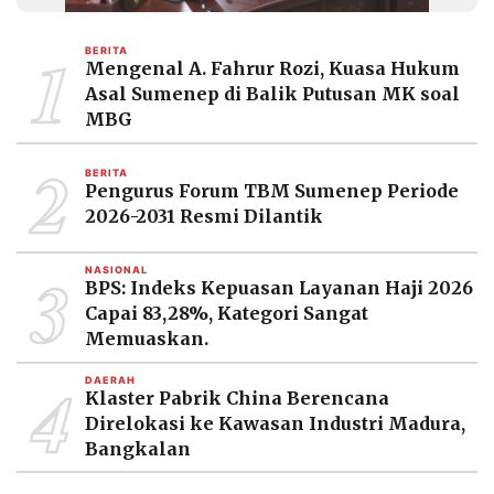
MEDIA
PRAMUDITA
1
BERITA
Mengenal A. Fahrur Rozi, Kuasa Hukum
Asal Sumenep di Balik Putusan MK soal
©
MBG
Resolusi.co
-
2
2026
BERITA
Pengurus Forum TBM Sumenep Periode
PT.
2026-2031 Resmi Dilantik
RESOLUSI
MEDIA
PRAMUDITA
3
NASIONAL
BPS: Indeks Kepuasan Layanan Haji 2026
Capai 83,28%, Kategori Sangat
Memuaskan.
4
DAERAH
Klaster Pabrik China Berencana
Direlokasi ke Kawasan Industri Madura,
Bangkalan