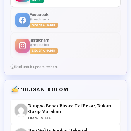
Facebook
@resolusico
SEGERA HADIR
Instagram
@resolusico
SEGERA HADIR
Ikuti untuk update terbaru
TULISAN KOLOM
Bangsa Besar Bicara Hal Besar, Bukan
Gosip Murahan
LIM WEN TJAI
Beri Waktu Jumhur Bekerja!