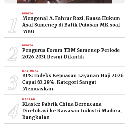
MEDIA
PRAMUDITA
1
BERITA
Mengenal A. Fahrur Rozi, Kuasa Hukum
Asal Sumenep di Balik Putusan MK soal
©
MBG
Resolusi.co
-
2
2026
BERITA
Pengurus Forum TBM Sumenep Periode
PT.
2026-2031 Resmi Dilantik
RESOLUSI
MEDIA
PRAMUDITA
3
NASIONAL
BPS: Indeks Kepuasan Layanan Haji 2026
Capai 83,28%, Kategori Sangat
Memuaskan.
4
DAERAH
Klaster Pabrik China Berencana
Direlokasi ke Kawasan Industri Madura,
Bangkalan