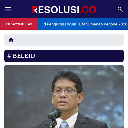
REDAKSI
TENTANG
Pengurus Forum TBM Sumenep Periode 2026-2
TODAY'S RECAP
RESOLUSI
IKLAN
TV
BELEID
RUBRIKASI
EDITORIAL
AKSARA
FINANSIA
PERSONA
DAERAH
NASIONAL
MANCA
SPORT
INFORMASI
PRIVACY
BERITA