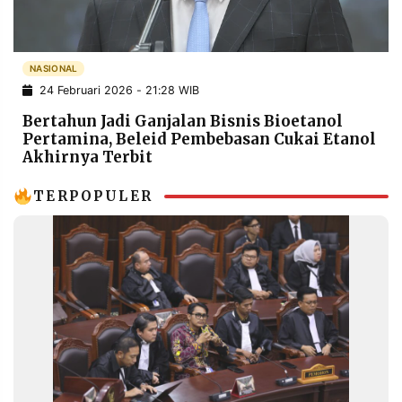
POLICY
WARGA
INFORMASI
KIRIM
IKLAN
TULISAN
NASIONAL
24 Februari 2026 - 21:28 WIB
PENGADUAN
TERM
OF
Bertahun Jadi Ganjalan Bisnis Bioetanol
SERVICE
Pertamina, Beleid Pembebasan Cukai Etanol
Akhirnya Terbit
TERPOPULER
IKUTI
KAMI
©
PT.
RESOLUSI