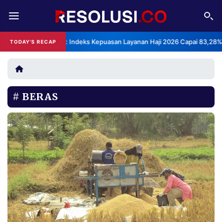
REDAKSI
TENTANG
BPS: Indeks Kepuasan Layanan Haji 2026 Capai 83,28%
TODAY'S RECAP
RESOLUSI
IKLAN
TV
BERAS
RUBRIKASI
EDITORIAL
AKSARA
FINANSIA
PERSONA
DAERAH
NASIONAL
MANCA
SPORT
INFORMASI
PRIVACY
BERITA