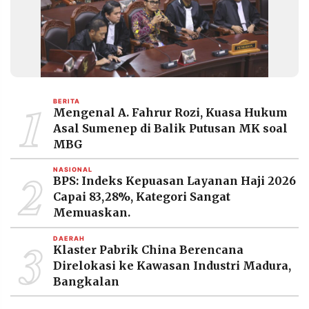
MEDIA
PRAMUDITA
©
Resolusi.co
-
1
2026
BERITA
Mengenal A. Fahrur Rozi, Kuasa Hukum
Asal Sumenep di Balik Putusan MK soal
PT.
RESOLUSI
MBG
MEDIA
PRAMUDITA
2
NASIONAL
BPS: Indeks Kepuasan Layanan Haji 2026
Capai 83,28%, Kategori Sangat
Memuaskan.
3
DAERAH
Klaster Pabrik China Berencana
Direlokasi ke Kawasan Industri Madura,
Bangkalan