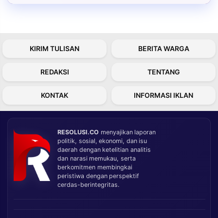
KIRIM TULISAN
BERITA WARGA
REDAKSI
TENTANG
KONTAK
INFORMASI IKLAN
RESOLUSI.CO
menyajikan laporan
politik, sosial, ekonomi, dan isu
daerah dengan ketelitian analitis
dan narasi memukau, serta
berkomitmen membingkai
peristiwa dengan perspektif
cerdas-berintegritas.