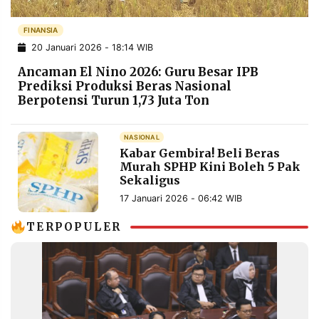
POLICY
WARGA
FINANSIA
INFORMASI
KIRIM
IKLAN
TULISAN
20 Januari 2026 - 18:14 WIB
Ancaman El Nino 2026: Guru Besar IPB
PENGADUAN
TERM
Prediksi Produksi Beras Nasional
OF
SERVICE
Berpotensi Turun 1,73 Juta Ton
NASIONAL
Kabar Gembira! Beli Beras
IKUTI
Murah SPHP Kini Boleh 5 Pak
KAMI
Sekaligus
17 Januari 2026 - 06:42 WIB
TERPOPULER
©
PT.
RESOLUSI