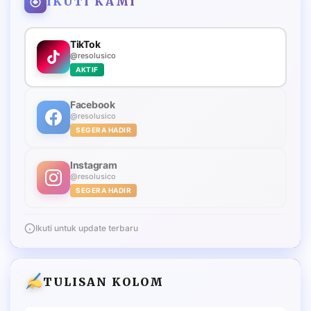
IKUTI KAMI
TikTok
@resolusico
AKTIF
Facebook
@resolusico
SEGERA HADIR
Instagram
@resolusico
SEGERA HADIR
Ikuti untuk update terbaru
TULISAN KOLOM