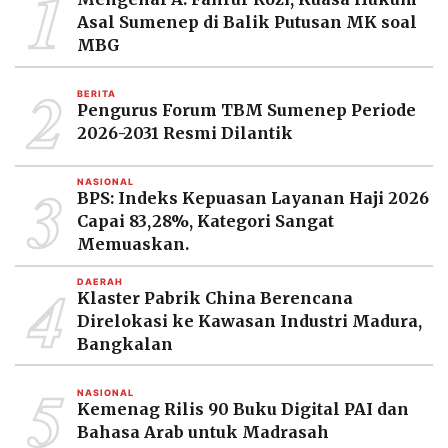
1
MEDIA
Asal Sumenep di Balik Putusan MK soal
PRAMUDITA
MBG
2
BERITA
©
Pengurus Forum TBM Sumenep Periode
Resolusi.co
-
2026-2031 Resmi Dilantik
2026
3
NASIONAL
PT.
BPS: Indeks Kepuasan Layanan Haji 2026
RESOLUSI
MEDIA
Capai 83,28%, Kategori Sangat
PRAMUDITA
Memuaskan.
4
DAERAH
Klaster Pabrik China Berencana
Direlokasi ke Kawasan Industri Madura,
Bangkalan
5
NASIONAL
Kemenag Rilis 90 Buku Digital PAI dan
Bahasa Arab untuk Madrasah