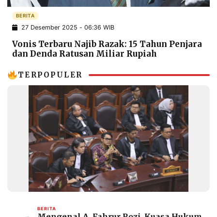
POLICY
WARGA
BERITA
INFORMASI
KIRIM
27 Desember 2025 - 06:36 WIB
IKLAN
TULISAN
Vonis Terbaru Najib Razak: 15 Tahun Penjara
PENGADUAN
TERM
dan Denda Ratusan Miliar Rupiah
OF
SERVICE
TERPOPULER
IKUTI
KAMI
©
PT.
BERITA
Mengenal A. Fahrur Rozi, Kuasa Hukum
RESOLUSI