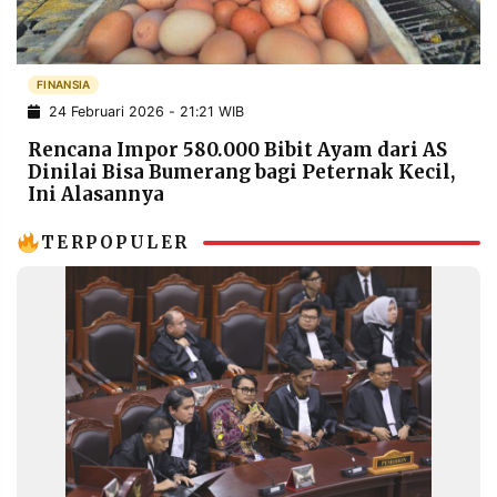
POLICY
WARGA
INFORMASI
KIRIM
IKLAN
TULISAN
FINANSIA
24 Februari 2026 - 21:21 WIB
PENGADUAN
TERM
OF
Rencana Impor 580.000 Bibit Ayam dari AS
SERVICE
Dinilai Bisa Bumerang bagi Peternak Kecil,
Ini Alasannya
TERPOPULER
IKUTI
KAMI
©
PT.
RESOLUSI