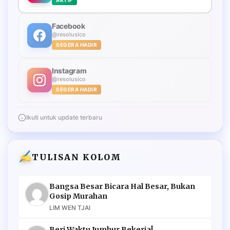
Facebook
@resolusico
SEGERA HADIR
Instagram
@resolusico
SEGERA HADIR
Ikuti untuk update terbaru
TULISAN KOLOM
Bangsa Besar Bicara Hal Besar, Bukan
Gosip Murahan
LIM WEN TJAI
Beri Waktu Jumhur Bekerja!