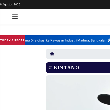
6 Agustus 2026
REDAKSI
TENTANG
RESOLUSI
IKLAN
E
TV
China Berencana Direlokasi ke Kawasan Industri Madura, Bangkalan
Ban
TODAY'S RECAP
•
RUBRIKASI
EDITORIAL
AKSARA
FINANSIA
PERSONA
BINTANG
DAERAH
NASIONAL
MANCA
SPORT
INFORMASI
PRIVACY
BERITA