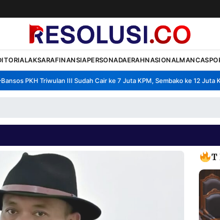
DITORIAL
AKSARA
FINANSIA
PERSONA
DAERAH
NASIONAL
MANCA
SPO
sos PKH Triwulan III Sudah Cair ke 7 Juta KPM, Sembako ke 12 Juta KPM
T