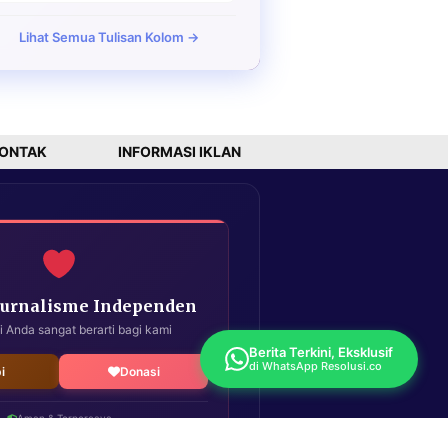
Lihat Semua Tulisan Kolom →
ONTAK
INFORMASI IKLAN
Jurnalisme Independen
i Anda sangat berarti bagi kami
Berita Terkini, Eksklusif
di WhatsApp Resolusi.co
i
Donasi
Aman & Terpercaya