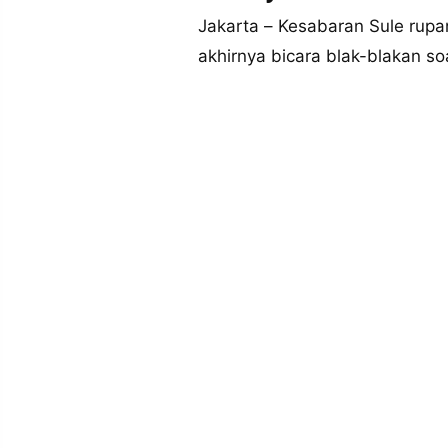
MEDIA
PRAMUDITA
Jakarta – Kesabaran Sule rupa
akhirnya bicara blak-blakan so
©
Resolusi.co
-
2026
PT.
RESOLUSI
MEDIA
PRAMUDITA