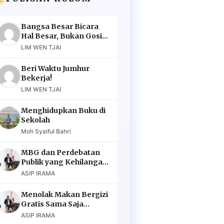
Bangsa Besar Bicara
Hal Besar, Bukan Gosip
Murahan
LIM WEN TJAI
Beri Waktu Jumhur
Bekerja!
LIM WEN TJAI
Menghidupkan Buku di
Sekolah
Moh Syaiful Bahri
MBG dan Perdebatan
Publik yang Kehilangan
Argumen
ASIP IRAMA
Menolak Makan Bergizi
Gratis Sama Saja
Menolak Masa Depan
ASIP IRAMA