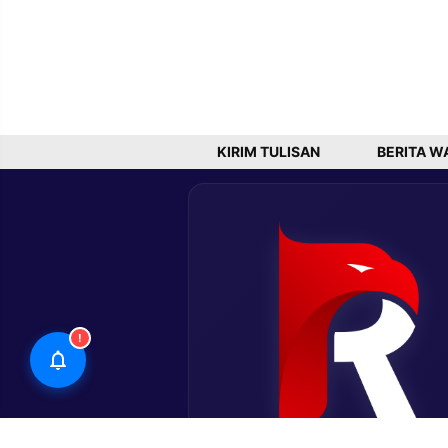
KIRIM TULISAN
BERITA W
!