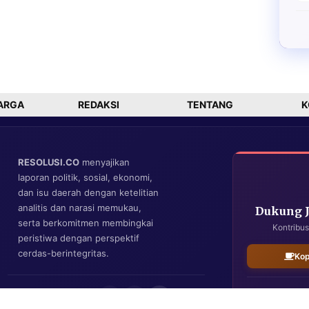
ARGA
REDAKSI
TENTANG
K
RESOLUSI.CO
menyajikan
laporan politik, sosial, ekonomi,
dan isu daerah dengan ketelitian
analitis dan narasi memukau,
Dukung 
serta berkomitmen membingkai
Kontribus
peristiwa dengan perspektif
cerdas-berintegritas.
Kop
IKUTI KAMI