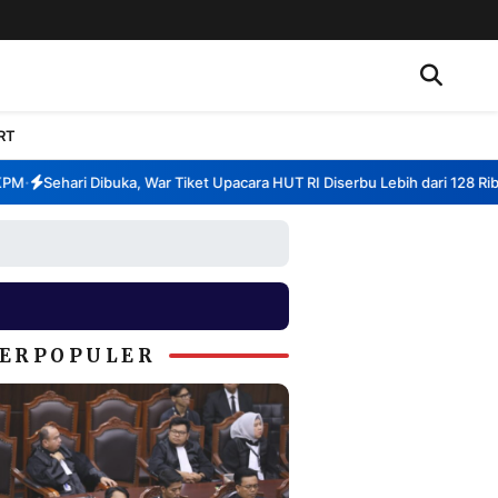
RT
Sehari Dibuka, War Tiket Upacara HUT RI Diserbu Lebih dari 128 Ribu P
•
ERPOPULER