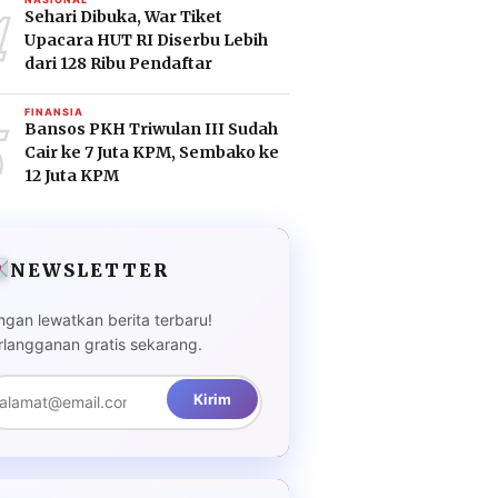
4
Sehari Dibuka, War Tiket
Upacara HUT RI Diserbu Lebih
dari 128 Ribu Pendaftar
5
FINANSIA
Bansos PKH Triwulan III Sudah
Cair ke 7 Juta KPM, Sembako ke
12 Juta KPM
NEWSLETTER
ngan lewatkan berita terbaru!
rlangganan gratis sekarang.
Kirim