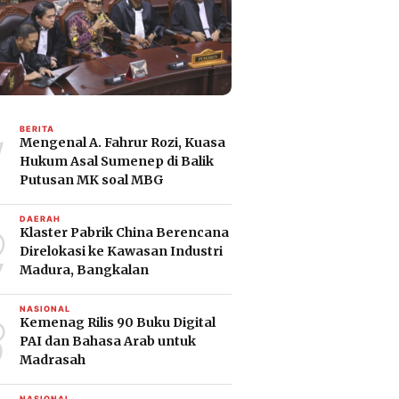
1
BERITA
Mengenal A. Fahrur Rozi, Kuasa
Hukum Asal Sumenep di Balik
Putusan MK soal MBG
2
DAERAH
Klaster Pabrik China Berencana
Direlokasi ke Kawasan Industri
Madura, Bangkalan
3
NASIONAL
Kemenag Rilis 90 Buku Digital
PAI dan Bahasa Arab untuk
Madrasah
NASIONAL