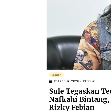
POLICY
WARGA
INFORMASI
KIRIM
IKLAN
TULISAN
PENGADUAN
TERM
OF
SERVICE
IKUTI
KAMI
BERITA
13 Februari 2026 - 13:00 WIB
Sule Tegaskan Te
Nafkahi Bintang
©
Rizky Febian
PT.
RESOLUSI