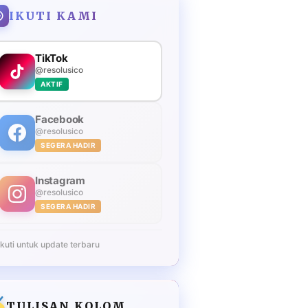
IKUTI KAMI
TikTok
@resolusico
AKTIF
Facebook
@resolusico
SEGERA HADIR
Instagram
@resolusico
SEGERA HADIR
Ikuti untuk update terbaru
TULISAN KOLOM