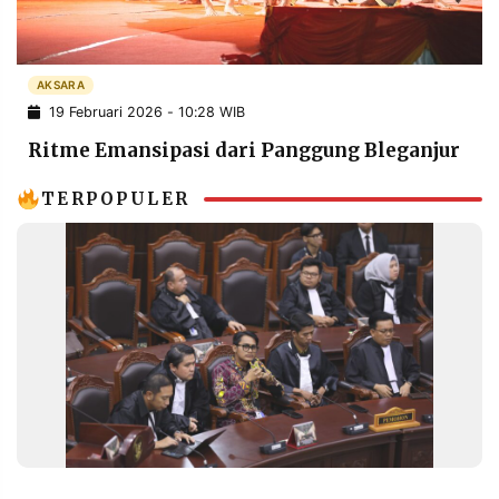
POLICY
WARGA
INFORMASI
KIRIM
IKLAN
TULISAN
AKSARA
19 Februari 2026 - 10:28 WIB
PENGADUAN
TERM
OF
Ritme Emansipasi dari Panggung Bleganjur
SERVICE
TERPOPULER
IKUTI
KAMI
©
PT.
RESOLUSI