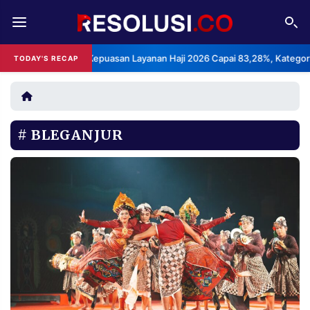
REDAKSI
TENTANG
BPS: Indeks Kepuasan Layanan Haji 2026 Capai 83,28%, Kategori Sang
TODAY'S RECAP
RESOLUSI
IKLAN
TV
BLEGANJUR
RUBRIKASI
EDITORIAL
AKSARA
FINANSIA
PERSONA
DAERAH
NASIONAL
MANCA
SPORT
INFORMASI
PRIVACY
BERITA