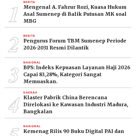
1
BERITA
MEDIA
Mengenal A. Fahrur Rozi, Kuasa Hukum
PRAMUDITA
Asal Sumenep di Balik Putusan MK soal
MBG
2
©
Resolusi.co
BERITA
-
Pengurus Forum TBM Sumenep Periode
2026
2026-2031 Resmi Dilantik
PT.
RESOLUSI
3
NASIONAL
MEDIA
BPS: Indeks Kepuasan Layanan Haji 2026
PRAMUDITA
Capai 83,28%, Kategori Sangat
Memuaskan.
4
DAERAH
Klaster Pabrik China Berencana
Direlokasi ke Kawasan Industri Madura,
Bangkalan
5
NASIONAL
Kemenag Rilis 90 Buku Digital PAI dan