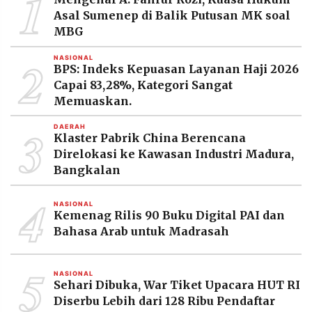
1
MEDIA
Asal Sumenep di Balik Putusan MK soal
PRAMUDITA
MBG
2
NASIONAL
BPS: Indeks Kepuasan Layanan Haji 2026
©
Resolusi.co
Capai 83,28%, Kategori Sangat
-
Memuaskan.
2026
3
DAERAH
PT.
Klaster Pabrik China Berencana
RESOLUSI
MEDIA
Direlokasi ke Kawasan Industri Madura,
PRAMUDITA
Bangkalan
4
NASIONAL
Kemenag Rilis 90 Buku Digital PAI dan
Bahasa Arab untuk Madrasah
5
NASIONAL
Sehari Dibuka, War Tiket Upacara HUT RI
Diserbu Lebih dari 128 Ribu Pendaftar