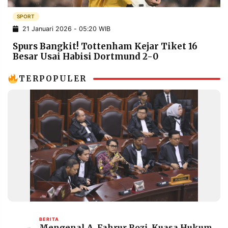
POLICY
WARGA
SPORT
INFORMASI
KIRIM
21 Januari 2026 - 05:20 WIB
IKLAN
TULISAN
Spurs Bangkit! Tottenham Kejar Tiket 16
PENGADUAN
TERM
Besar Usai Habisi Dortmund 2-0
OF
SERVICE
TERPOPULER
IKUTI
KAMI
©
PT.
BERITA
Mengenal A. Fahrur Rozi, Kuasa Hukum
RESOLUSI