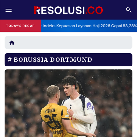
REDAKSI
TENTANG
BPS: Indeks Kepuasan Layanan Haji 2026 Capai 83,28%
TODAY'S RECAP
RESOLUSI
IKLAN
TV
BORUSSIA DORTMUND
RUBRIKASI
EDITORIAL
AKSARA
FINANSIA
PERSONA
DAERAH
NASIONAL
MANCA
SPORT
INFORMASI
PRIVACY
BERITA