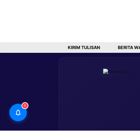
KIRIM TULISAN
BERITA W
!