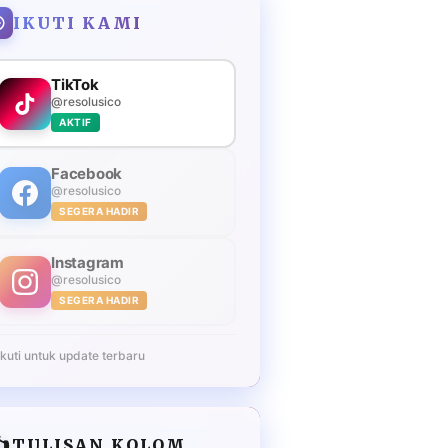
IKUTI KAMI
TikTok
@resolusico
AKTIF
Facebook
@resolusico
SEGERA HADIR
Instagram
@resolusico
SEGERA HADIR
Ikuti untuk update terbaru
️
TULISAN KOLOM