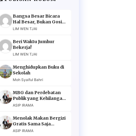
Bangsa Besar Bicara
Hal Besar, Bukan Gosip
Murahan
LIM WEN TJAI
Beri Waktu Jumhur
Bekerja!
LIM WEN TJAI
Menghidupkan Buku di
Sekolah
Moh Syaiful Bahri
MBG dan Perdebatan
Publik yang Kehilangan
Argumen
ASIP IRAMA
Menolak Makan Bergizi
Gratis Sama Saja
Menolak Masa Depan
ASIP IRAMA