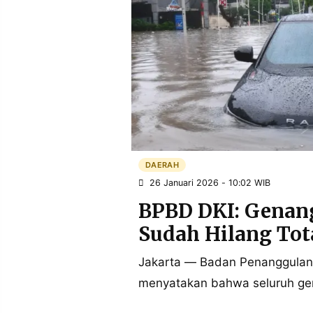
POLICY
WARGA
INFORMASI
KIRIM
IKLAN
TULISAN
PENGADUAN
TERM
OF
SERVICE
IKUTI
KAMI
DAERAH
26 Januari 2026 - 10:02 WIB
BPBD DKI: Genang
Sudah Hilang Tot
Jakarta — Badan Penanggulan
menyatakan bahwa seluruh gena
©
PT.
RESOLUSI