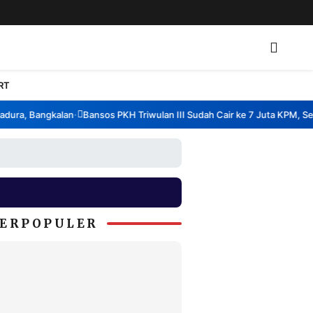
RT
ra, Bangkalan
Bansos PKH Triwulan III Sudah Cair ke 7 Juta KPM, Semb
•
ERPOPULER