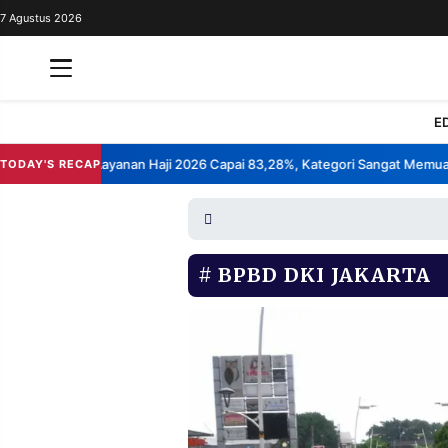
7 Agustus 2026
REDAKSI
TENTANG
RESOLUSI
IKLAN
E
TV
s Kepuasan Layanan Haji 2026 Capai 83,28%, Kategori Sangat Memuaska
TODAY'S RECAP
RUBRIKASI
EDITORIAL
AKSARA
FINANSIA
PERSONA
BPBD DKI JAKARTA
DAERAH
NASIONAL
MANCA
SPORT
INFORMASI
PRIVACY
BERITA