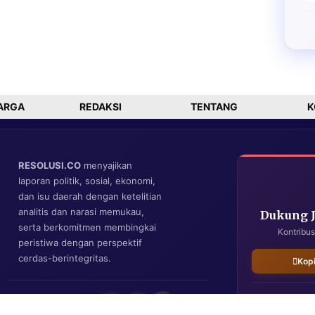
ARGA
REDAKSI
TENTANG
K
RESOLUSI.CO
menyajikan
laporan politik, sosial, ekonomi,
dan isu daerah dengan ketelitian
analitis dan narasi memukau,
Dukung 
serta berkomitmen membingkai
Kontribus
peristiwa dengan perspektif
cerdas-berintegritas.
Kop
IKUTI KAMI