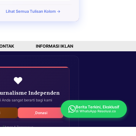
Lihat Semua Tulisan Kolom →
ONTAK
INFORMASI IKLAN
❤️
Jurnalisme Independen
i Anda sangat berarti bagi kami
Berita Terkini, Eksklusif
di WhatsApp Resolusi.co
i
Donasi
Aman & Terpercaya