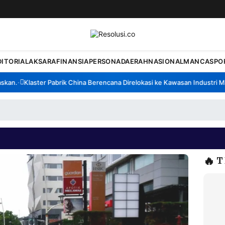
DITORIAL
AKSARA
FINANSIA
PERSONA
DAERAH
NASIONAL
MANCA
SPO
n.
Klaster Pabrik China Berencana Direlokasi ke Kawasan Industri Madu
•
🔥
T