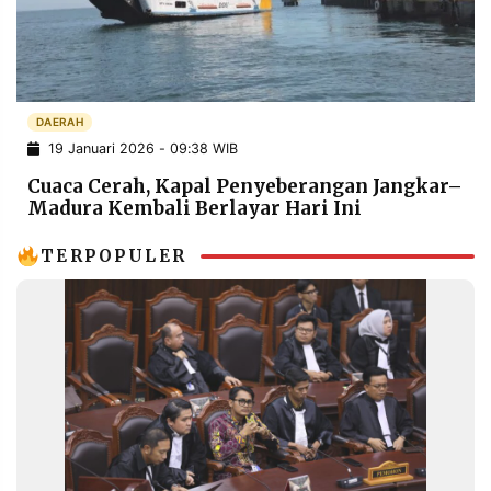
POLICY
WARGA
INFORMASI
KIRIM
IKLAN
TULISAN
PENGADUAN
TERM
DAERAH
OF
19 Januari 2026 - 09:38 WIB
SERVICE
Cuaca Cerah, Kapal Penyeberangan Jangkar–
Madura Kembali Berlayar Hari Ini
IKUTI
TERPOPULER
KAMI
©
PT.
RESOLUSI