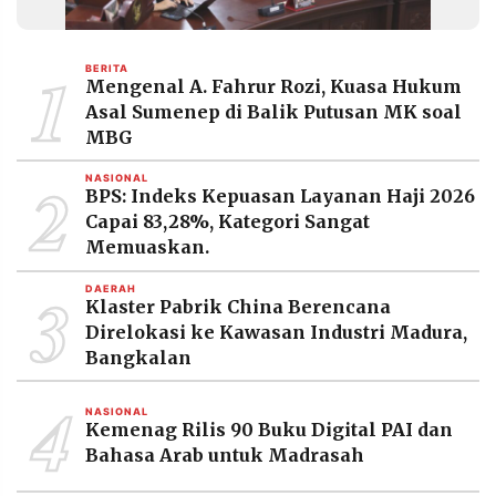
MEDIA
PRAMUDITA
1
BERITA
Mengenal A. Fahrur Rozi, Kuasa Hukum
Asal Sumenep di Balik Putusan MK soal
©
Resolusi.co
MBG
-
2026
2
NASIONAL
BPS: Indeks Kepuasan Layanan Haji 2026
PT.
Capai 83,28%, Kategori Sangat
RESOLUSI
MEDIA
Memuaskan.
PRAMUDITA
3
DAERAH
Klaster Pabrik China Berencana
Direlokasi ke Kawasan Industri Madura,
Bangkalan
4
NASIONAL
Kemenag Rilis 90 Buku Digital PAI dan
Bahasa Arab untuk Madrasah