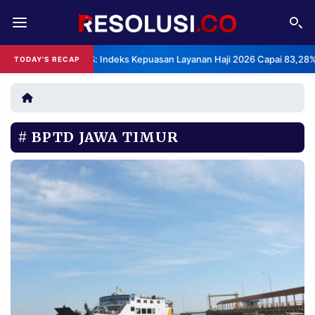
REDAKSI
TENTANG
BPS: Indeks Kepuasan Layanan Haji 2026 Capai 83,28%
TODAY'S RECAP
RESOLUSI
IKLAN
TV
BPTD JAWA TIMUR
RUBRIKASI
EDITORIAL
AKSARA
FINANSIA
PERSONA
DAERAH
NASIONAL
MANCA
SPORT
INFORMASI
PRIVACY
BERITA