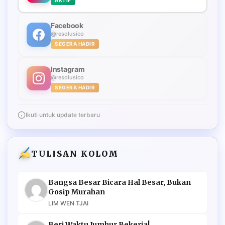
Facebook
@resolusico
SEGERA HADIR
Instagram
@resolusico
SEGERA HADIR
Ikuti untuk update terbaru
TULISAN KOLOM
Bangsa Besar Bicara Hal Besar, Bukan
Gosip Murahan
LIM WEN TJAI
Beri Waktu Jumhur Bekerja!