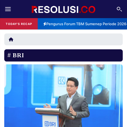
REDAKSI
TENTANG
Pengurus Forum TBM Sumenep Periode 2026-2
TODAY'S RECAP
RESOLUSI
IKLAN
TV
BRI
RUBRIKASI
EDITORIAL
AKSARA
FINANSIA
PERSONA
DAERAH
NASIONAL
MANCA
SPORT
INFORMASI
PRIVACY
BERITA