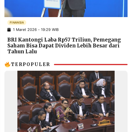
POLICY
WARGA
INFORMASI
KIRIM
IKLAN
TULISAN
FINANSIA
1 Maret 2026 - 19:29 WIB
PENGADUAN
TERM
OF
BRI Kantongi Laba Rp57 Triliun, Pemegang
SERVICE
Saham Bisa Dapat Dividen Lebih Besar dari
Tahun Lalu
TERPOPULER
IKUTI
KAMI
©
PT.
RESOLUSI