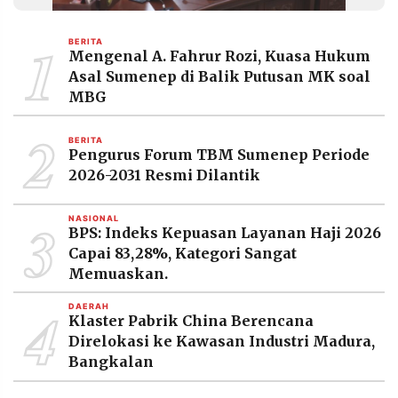
MEDIA
PRAMUDITA
1
BERITA
Mengenal A. Fahrur Rozi, Kuasa Hukum
Asal Sumenep di Balik Putusan MK soal
©
MBG
Resolusi.co
-
2
2026
BERITA
Pengurus Forum TBM Sumenep Periode
PT.
2026-2031 Resmi Dilantik
RESOLUSI
MEDIA
PRAMUDITA
3
NASIONAL
BPS: Indeks Kepuasan Layanan Haji 2026
Capai 83,28%, Kategori Sangat
Memuaskan.
4
DAERAH
Klaster Pabrik China Berencana
Direlokasi ke Kawasan Industri Madura,
Bangkalan