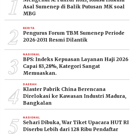
1
MEDIA
Asal Sumenep di Balik Putusan MK soal
PRAMUDITA
MBG
2
BERITA
©
Pengurus Forum TBM Sumenep Periode
Resolusi.co
-
2026-2031 Resmi Dilantik
2026
3
NASIONAL
PT.
BPS: Indeks Kepuasan Layanan Haji 2026
RESOLUSI
MEDIA
Capai 83,28%, Kategori Sangat
PRAMUDITA
Memuaskan.
4
DAERAH
Klaster Pabrik China Berencana
Direlokasi ke Kawasan Industri Madura,
Bangkalan
5
NASIONAL
Sehari Dibuka, War Tiket Upacara HUT RI
Diserbu Lebih dari 128 Ribu Pendaftar