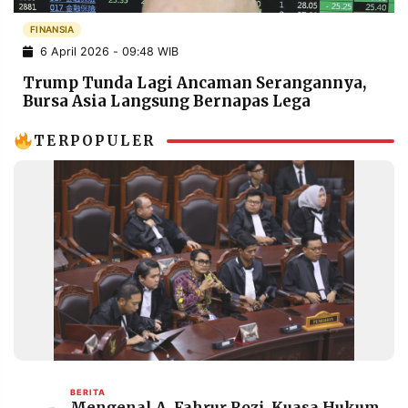
POLICY
WARGA
FINANSIA
INFORMASI
KIRIM
6 April 2026 - 09:48 WIB
IKLAN
TULISAN
Trump Tunda Lagi Ancaman Serangannya,
PENGADUAN
TERM
Bursa Asia Langsung Bernapas Lega
OF
SERVICE
TERPOPULER
IKUTI
KAMI
©
PT.
BERITA
Mengenal A. Fahrur Rozi, Kuasa Hukum
RESOLUSI