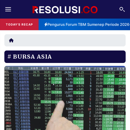
REDAKSI
TENTANG
Pengurus Forum TBM Sumenep Periode 2026-2
TODAY'S RECAP
RESOLUSI
IKLAN
TV
BURSA ASIA
RUBRIKASI
EDITORIAL
AKSARA
FINANSIA
PERSONA
DAERAH
NASIONAL
MANCA
SPORT
INFORMASI
PRIVACY
BERITA