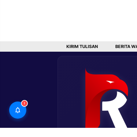
KIRIM TULISAN
BERITA W
!