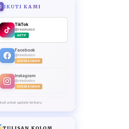
IKUTI KAMI
TikTok
@resolusico
AKTIF
Facebook
@resolusico
SEGERA HADIR
Instagram
@resolusico
SEGERA HADIR
Ikuti untuk update terbaru
TULISAN KOLOM