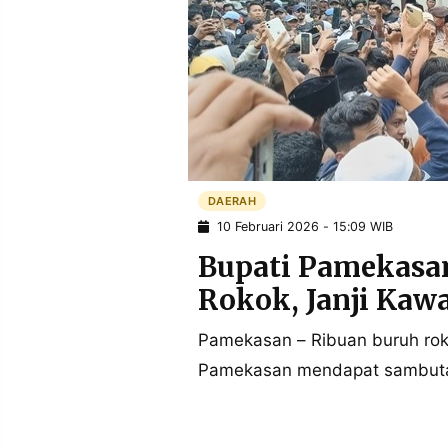
POLICY
WARGA
INFORMASI
KIRIM
IKLAN
TULISAN
PENGADUAN
TERM
OF
SERVICE
DAERAH
IKUTI
10 Februari 2026 - 15:09 WIB
KAMI
Bupati Pamekasan
Rokok, Janji Kawa
Pamekasan – Ribuan buruh rok
Pamekasan mendapat sambutan 
©
PT.
RESOLUSI