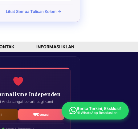
Lihat Semua Tulisan Kolom →
ONTAK
INFORMASI IKLAN
Jurnalisme Independen
i Anda sangat berarti bagi kami
Berita Terkini, Eksklusif
di WhatsApp Resolusi.co
i
Donasi
Aman & Terpercaya