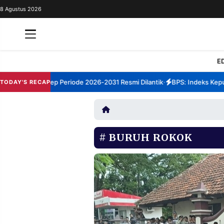
8 Agustus 2026
REDAKSI
TENTANG
RESOLUSI
IKLAN
E
TV
TBM Sumenep Periode 2026-2031 Resmi Dilantik
BPS: Indeks Kepuasa
TODAY'S RECAP
•
RUBRIKASI
EDITORIAL
AKSARA
FINANSIA
PERSONA
BURUH ROKOK
DAERAH
NASIONAL
MANCA
SPORT
INFORMASI
PRIVACY
BERITA