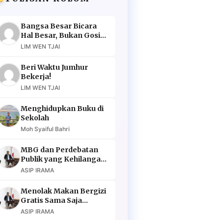
Bangsa Besar Bicara
Hal Besar, Bukan Gosip
Murahan
LIM WEN TJAI
Beri Waktu Jumhur
Bekerja!
LIM WEN TJAI
Menghidupkan Buku di
Sekolah
Moh Syaiful Bahri
MBG dan Perdebatan
Publik yang Kehilangan
Argumen
ASIP IRAMA
Menolak Makan Bergizi
Gratis Sama Saja
Menolak Masa Depan
ASIP IRAMA