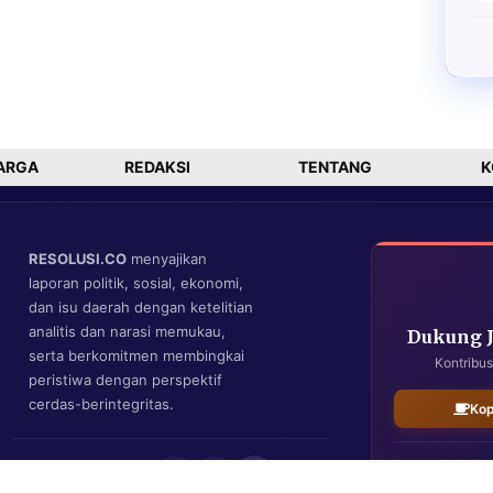
ARGA
REDAKSI
TENTANG
K
RESOLUSI.CO
menyajikan
laporan politik, sosial, ekonomi,
dan isu daerah dengan ketelitian
analitis dan narasi memukau,
Dukung 
serta berkomitmen membingkai
Kontribus
peristiwa dengan perspektif
cerdas-berintegritas.
Kop
IKUTI KAMI