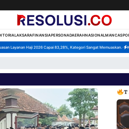
DITORIAL
AKSARA
FINANSIA
PERSONA
DAERAH
NASIONAL
MANCA
SPO
n Layanan Haji 2026 Capai 83,28%, Kategori Sangat Memuaskan.
Klast
•
T