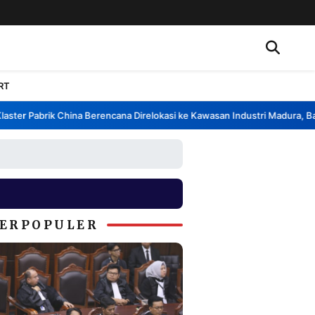
RT
er Pabrik China Berencana Direlokasi ke Kawasan Industri Madura, Bang
ERPOPULER