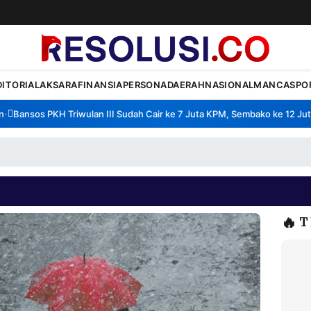
DITORIAL
AKSARA
FINANSIA
PERSONA
DAERAH
NASIONAL
MANCA
SPO
Bansos PKH Triwulan III Sudah Cair ke 7 Juta KPM, Sembako ke 12 Juta 
🔥
T