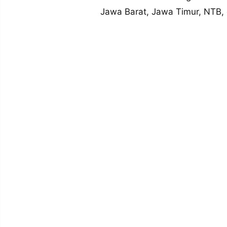
MEDIA
Jawa Barat, Jawa Timur, NTB
PRAMUDITA
©
Resolusi.co
-
2026
PT.
RESOLUSI
MEDIA
PRAMUDITA