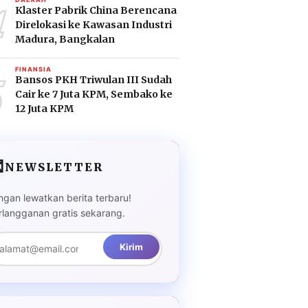
4
Klaster Pabrik China Berencana
Direlokasi ke Kawasan Industri
Madura, Bangkalan
5
FINANSIA
Bansos PKH Triwulan III Sudah
Cair ke 7 Juta KPM, Sembako ke
12 Juta KPM

NEWSLETTER
ngan lewatkan berita terbaru!
rlangganan gratis sekarang.
Kirim