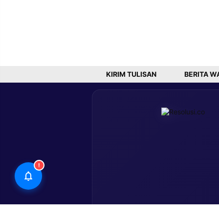
KIRIM TULISAN
BERITA W
!