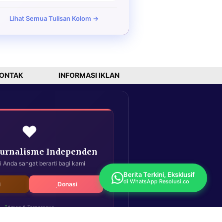
Lihat Semua Tulisan Kolom →
ONTAK
INFORMASI IKLAN
❤️
Jurnalisme Independen
i Anda sangat berarti bagi kami
Berita Terkini, Eksklusif
di WhatsApp Resolusi.co
i
Donasi
Aman & Terpercaya