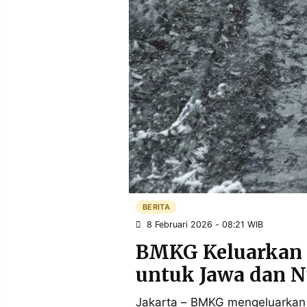
POLICY
WARGA
INFORMASI
KIRIM
IKLAN
TULISAN
PENGADUAN
TERM
OF
SERVICE
IKUTI
KAMI
BERITA
8 Februari 2026 - 08:21 WIB
BMKG Keluarkan 
untuk Jawa dan N
©
PT.
Jakarta – BMKG mengeluarkan 
RESOLUSI