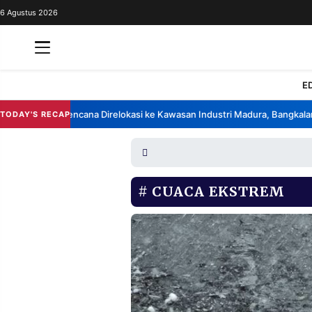
6 Agustus 2026
REDAKSI
TENTANG
RESOLUSI
IKLAN
E
TV
rik China Berencana Direlokasi ke Kawasan Industri Madura, Bangkalan
TODAY'S RECAP
•
RUBRIKASI
EDITORIAL
AKSARA
FINANSIA
PERSONA
CUACA EKSTREM
DAERAH
NASIONAL
MANCA
SPORT
INFORMASI
PRIVACY
BERITA