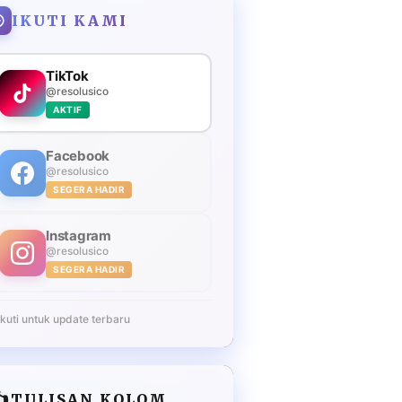
IKUTI KAMI
TikTok
@resolusico
AKTIF
Facebook
@resolusico
SEGERA HADIR
Instagram
@resolusico
SEGERA HADIR
Ikuti untuk update terbaru
️
TULISAN KOLOM