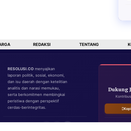
ARGA
REDAKSI
TENTANG
K
RESOLUSI.CO
menyajikan
laporan politik, sosial, ekonomi,
dan isu daerah dengan ketelitian
analitis dan narasi memukau,
Dukung 
serta berkomitmen membingkai
Kontribus
peristiwa dengan perspektif
cerdas-berintegritas.
Kop
IKUTI KAMI