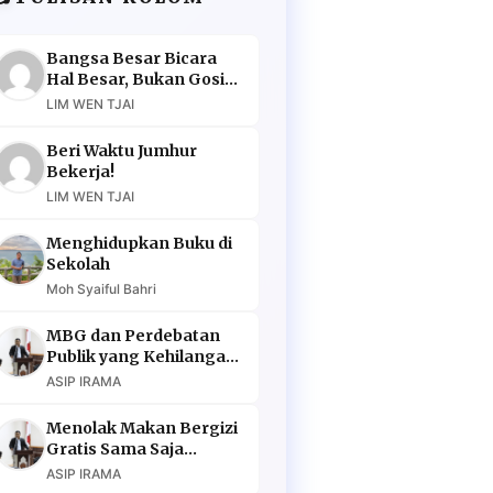
Bangsa Besar Bicara
Hal Besar, Bukan Gosip
Murahan
LIM WEN TJAI
Beri Waktu Jumhur
Bekerja!
LIM WEN TJAI
Menghidupkan Buku di
Sekolah
Moh Syaiful Bahri
MBG dan Perdebatan
Publik yang Kehilangan
Argumen
ASIP IRAMA
Menolak Makan Bergizi
Gratis Sama Saja
Menolak Masa Depan
ASIP IRAMA