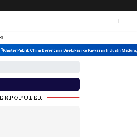
RT
aster Pabrik China Berencana Direlokasi ke Kawasan Industri Madura, Ba
ERPOPULER