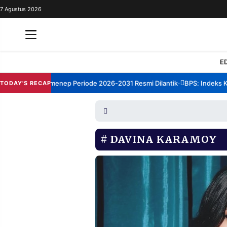
7 Agustus 2026
REDAKSI
TENTANG
RESOLUSI
IKLAN
E
TV
rum TBM Sumenep Periode 2026-2031 Resmi Dilantik
BPS: Indeks Kepu
TODAY'S RECAP
•
RUBRIKASI
EDITORIAL
AKSARA
FINANSIA
PERSONA
DAVINA KARAMOY
DAERAH
NASIONAL
MANCA
SPORT
INFORMASI
PRIVACY
BERITA