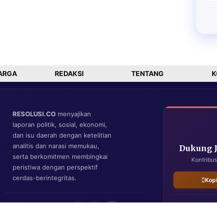
ARGA
REDAKSI
TENTANG
K
RESOLUSI.CO
menyajikan
laporan politik, sosial, ekonomi,
dan isu daerah dengan ketelitian
analitis dan narasi memukau,
Dukung 
serta berkomitmen membingkai
Kontribus
peristiwa dengan perspektif
cerdas-berintegritas.
Kop
IKUTI KAMI