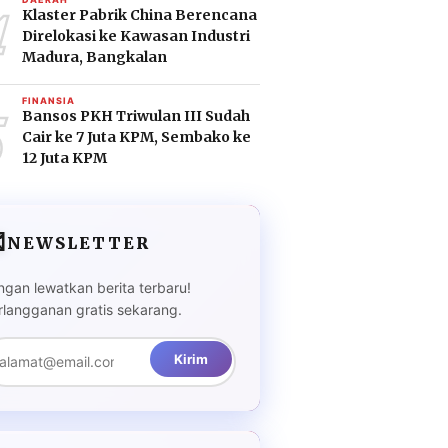
4
Klaster Pabrik China Berencana
Direlokasi ke Kawasan Industri
Madura, Bangkalan
5
FINANSIA
Bansos PKH Triwulan III Sudah
Cair ke 7 Juta KPM, Sembako ke
12 Juta KPM

NEWSLETTER
ngan lewatkan berita terbaru!
rlangganan gratis sekarang.
Kirim