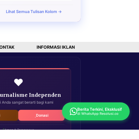
Lihat Semua Tulisan Kolom →
ONTAK
INFORMASI IKLAN
❤️
Jurnalisme Independen
i Anda sangat berarti bagi kami
Berita Terkini, Eksklusif
di WhatsApp Resolusi.co
i
Donasi
Aman & Terpercaya