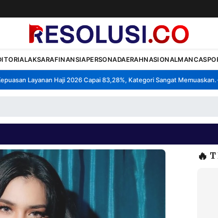
DITORIAL
AKSARA
FINANSIA
PERSONA
DAERAH
NASIONAL
MANCA
SPO
asan Layanan Haji 2026 Capai 83,28%, Kategori Sangat Memuaskan.
Kl
•
🔥
T