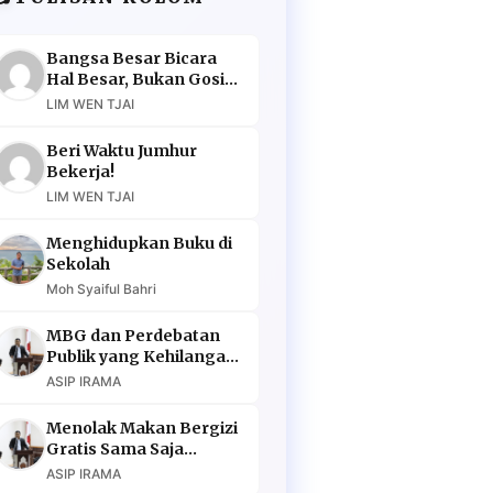
Bangsa Besar Bicara
Hal Besar, Bukan Gosip
Murahan
LIM WEN TJAI
Beri Waktu Jumhur
Bekerja!
LIM WEN TJAI
Menghidupkan Buku di
Sekolah
Moh Syaiful Bahri
MBG dan Perdebatan
Publik yang Kehilangan
Argumen
ASIP IRAMA
Menolak Makan Bergizi
Gratis Sama Saja
Menolak Masa Depan
ASIP IRAMA