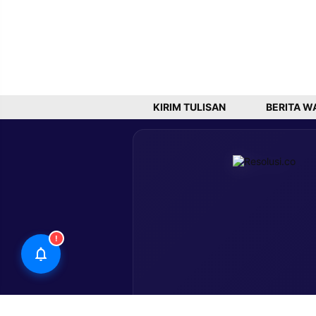
KIRIM TULISAN
BERITA W
!