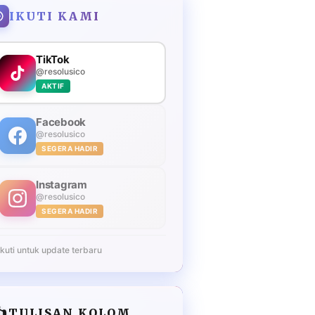
IKUTI KAMI
TikTok
@resolusico
AKTIF
Facebook
@resolusico
SEGERA HADIR
Instagram
@resolusico
SEGERA HADIR
Ikuti untuk update terbaru
️
TULISAN KOLOM