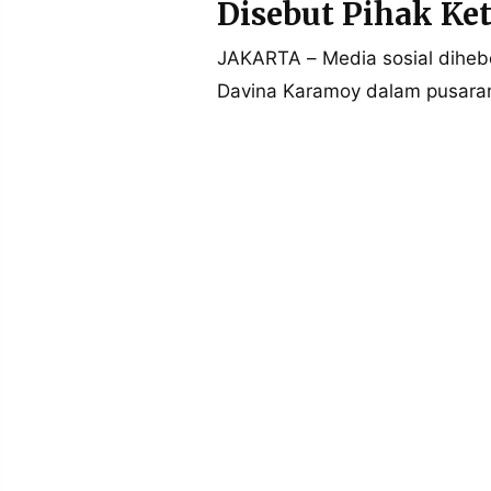
Disebut Pihak Ke
MEDIA
PRAMUDITA
JAKARTA – Media sosial diheb
Davina Karamoy dalam pusaran
©
Resolusi.co
-
2026
PT.
RESOLUSI
MEDIA
PRAMUDITA