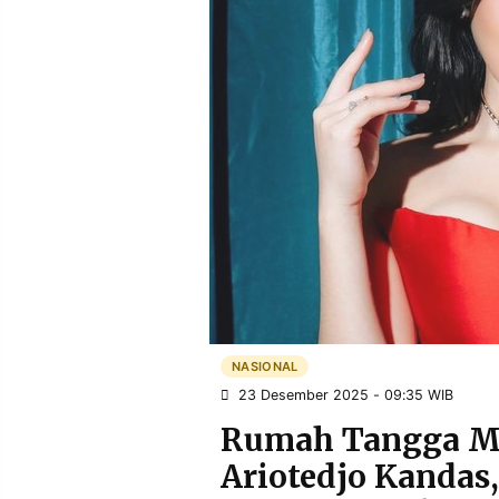
POLICY
WARGA
INFORMASI
KIRIM
IKLAN
TULISAN
PENGADUAN
TERM
OF
SERVICE
IKUTI
KAMI
NASIONAL
23 Desember 2025 - 09:35 WIB
Rumah Tangga M
Ariotedjo Kandas
©
PT.
RESOLUSI