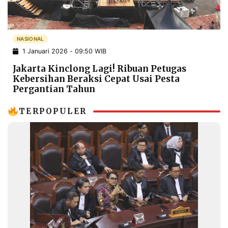
POLICY
WARGA
INFORMASI
KIRIM
IKLAN
TULISAN
NASIONAL
1 Januari 2026 - 09:50 WIB
PENGADUAN
TERM
OF
Jakarta Kinclong Lagi! Ribuan Petugas
SERVICE
Kebersihan Beraksi Cepat Usai Pesta
Pergantian Tahun
TERPOPULER
IKUTI
KAMI
©
PT.
RESOLUSI