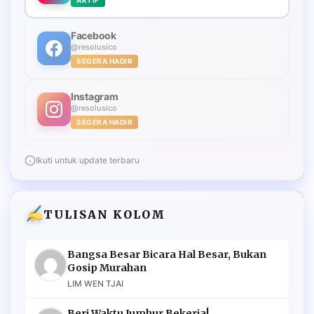
Facebook
@resolusico
SEGERA HADIR
Instagram
@resolusico
SEGERA HADIR
Ikuti untuk update terbaru
TULISAN KOLOM
Bangsa Besar Bicara Hal Besar, Bukan
Gosip Murahan
LIM WEN TJAI
Beri Waktu Jumhur Bekerja!