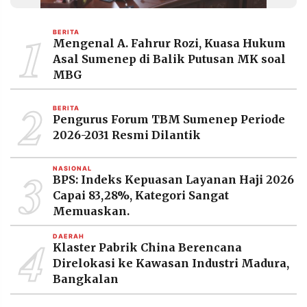
MEDIA
PRAMUDITA
1
BERITA
Mengenal A. Fahrur Rozi, Kuasa Hukum
Asal Sumenep di Balik Putusan MK soal
©
MBG
Resolusi.co
-
2
2026
BERITA
Pengurus Forum TBM Sumenep Periode
PT.
2026-2031 Resmi Dilantik
RESOLUSI
MEDIA
PRAMUDITA
3
NASIONAL
BPS: Indeks Kepuasan Layanan Haji 2026
Capai 83,28%, Kategori Sangat
Memuaskan.
4
DAERAH
Klaster Pabrik China Berencana
Direlokasi ke Kawasan Industri Madura,
Bangkalan