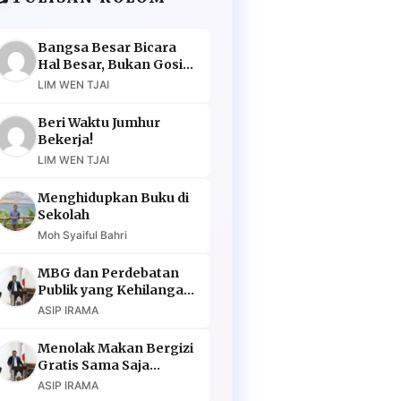
Bangsa Besar Bicara
Hal Besar, Bukan Gosip
Murahan
LIM WEN TJAI
Beri Waktu Jumhur
Bekerja!
LIM WEN TJAI
Menghidupkan Buku di
Sekolah
Moh Syaiful Bahri
MBG dan Perdebatan
Publik yang Kehilangan
Argumen
ASIP IRAMA
Menolak Makan Bergizi
Gratis Sama Saja
Menolak Masa Depan
ASIP IRAMA