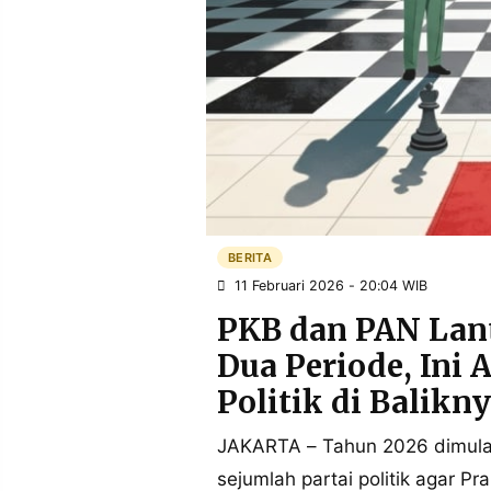
POLICY
WARGA
INFORMASI
KIRIM
IKLAN
TULISAN
PENGADUAN
TERM
OF
SERVICE
IKUTI
KAMI
BERITA
11 Februari 2026 - 20:04 WIB
PKB dan PAN Lan
Dua Periode, Ini 
Politik di Balikn
JAKARTA – Tahun 2026 dimula
©
PT.
sejumlah partai politik agar 
RESOLUSI