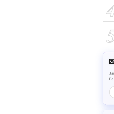

Ja
Be