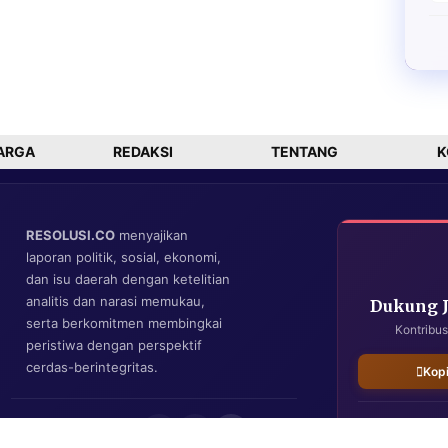
ARGA
REDAKSI
TENTANG
K
RESOLUSI.CO
menyajikan
laporan politik, sosial, ekonomi,
dan isu daerah dengan ketelitian
analitis dan narasi memukau,
Dukung 
serta berkomitmen membingkai
Kontribus
peristiwa dengan perspektif
cerdas-berintegritas.
Kop
IKUTI KAMI