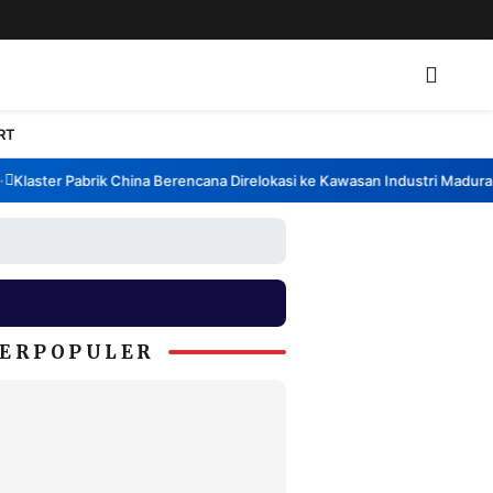
RT
laster Pabrik China Berencana Direlokasi ke Kawasan Industri Madura, B
ERPOPULER