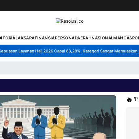
DITORIAL
AKSARA
FINANSIA
PERSONA
DAERAH
NASIONAL
MANCA
SPO
uasan Layanan Haji 2026 Capai 83,28%, Kategori Sangat Memuaskan.
K
•
🔥
T