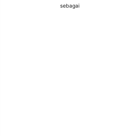
MEDIA
sebagai
PRAMUDITA
©
Resolusi.co
-
2026
PT.
RESOLUSI
MEDIA
PRAMUDITA