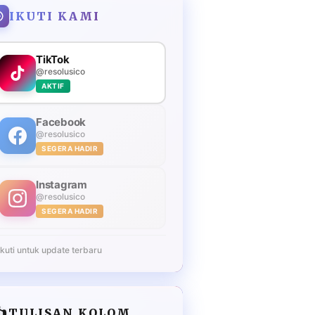
IKUTI KAMI
TikTok
@resolusico
AKTIF
Facebook
@resolusico
SEGERA HADIR
Instagram
@resolusico
SEGERA HADIR
Ikuti untuk update terbaru
️
TULISAN KOLOM