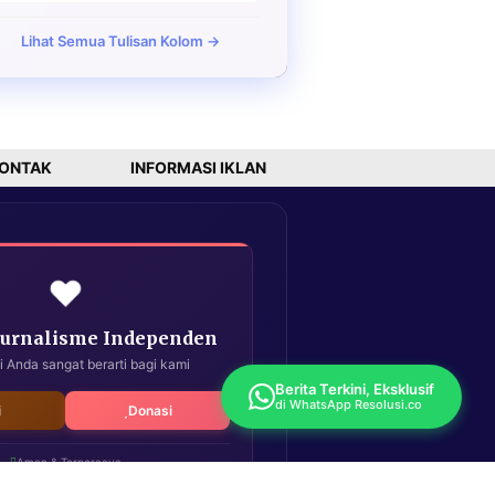
Lihat Semua Tulisan Kolom →
ONTAK
INFORMASI IKLAN
❤️
Jurnalisme Independen
i Anda sangat berarti bagi kami
Berita Terkini, Eksklusif
di WhatsApp Resolusi.co
i
Donasi
Aman & Terpercaya