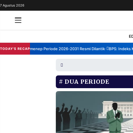
7 Agustus 2026
REDAKSI
TENTANG
RESOLUSI
IKLAN
E
TV
rum TBM Sumenep Periode 2026-2031 Resmi Dilantik
BPS: Indeks Kep
TODAY'S RECAP
•
RUBRIKASI
EDITORIAL
AKSARA
FINANSIA
PERSONA
DUA PERIODE
DAERAH
NASIONAL
MANCA
SPORT
INFORMASI
PRIVACY
BERITA