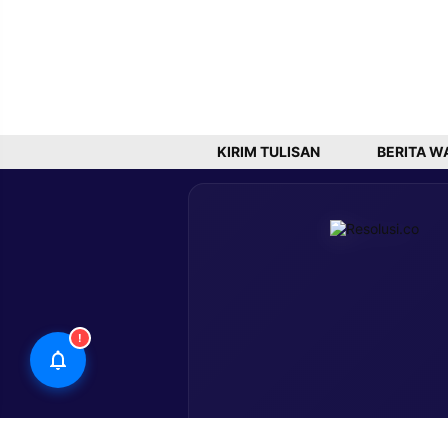
KIRIM TULISAN
BERITA W
!