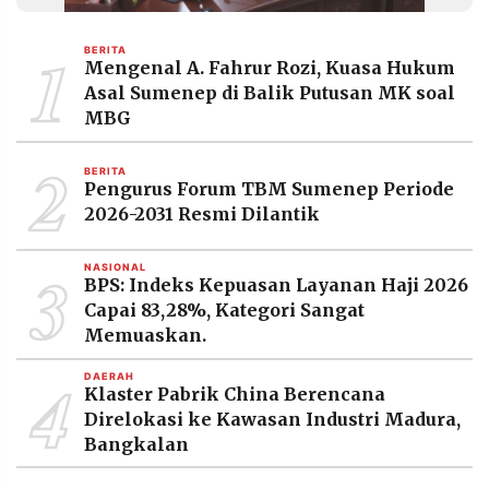
MEDIA
PRAMUDITA
1
BERITA
Mengenal A. Fahrur Rozi, Kuasa Hukum
Asal Sumenep di Balik Putusan MK soal
©
MBG
Resolusi.co
-
2
2026
BERITA
Pengurus Forum TBM Sumenep Periode
PT.
2026-2031 Resmi Dilantik
RESOLUSI
MEDIA
PRAMUDITA
3
NASIONAL
BPS: Indeks Kepuasan Layanan Haji 2026
Capai 83,28%, Kategori Sangat
Memuaskan.
4
DAERAH
Klaster Pabrik China Berencana
Direlokasi ke Kawasan Industri Madura,
Bangkalan