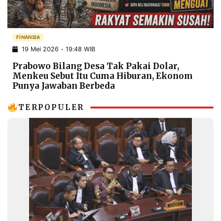
POLICY
WARGA
INFORMASI
KIRIM
IKLAN
TULISAN
FINANSIA
19 Mei 2026 - 19:48 WIB
PENGADUAN
TERM
OF
Prabowo Bilang Desa Tak Pakai Dolar,
SERVICE
Menkeu Sebut Itu Cuma Hiburan, Ekonom
Punya Jawaban Berbeda
TERPOPULER
IKUTI
KAMI
©
PT.
RESOLUSI