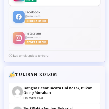
Facebook
@resolusico
SEGERA HADIR
Instagram
@resolusico
SEGERA HADIR
Ikuti untuk update terbaru
TULISAN KOLOM
Bangsa Besar Bicara Hal Besar, Bukan
Gosip Murahan
LIM WEN TJAI
Beri Waktu Jumhur Bekerja!