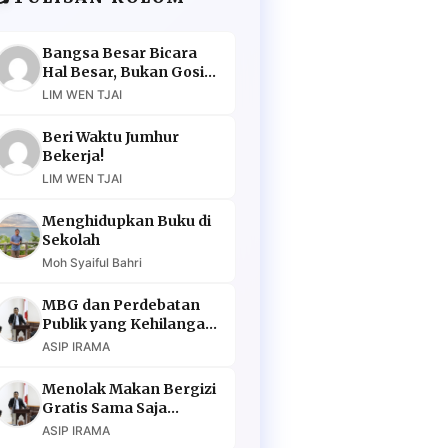
Bangsa Besar Bicara
Hal Besar, Bukan Gosip
Murahan
LIM WEN TJAI
Beri Waktu Jumhur
Bekerja!
LIM WEN TJAI
Menghidupkan Buku di
Sekolah
Moh Syaiful Bahri
MBG dan Perdebatan
Publik yang Kehilangan
Argumen
ASIP IRAMA
Menolak Makan Bergizi
Gratis Sama Saja
Menolak Masa Depan
ASIP IRAMA