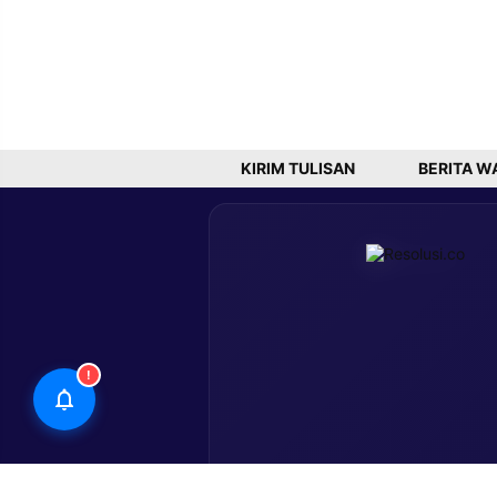
KIRIM TULISAN
BERITA W
!