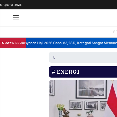
6 Agustus 2026
REDAKSI
TENTANG
RESOLUSI
IKLAN
E
TV
 Kepuasan Layanan Haji 2026 Capai 83,28%, Kategori Sangat Memuaskan
TODAY'S RECAP
RUBRIKASI
EDITORIAL
AKSARA
FINANSIA
PERSONA
ENERGI
DAERAH
NASIONAL
MANCA
SPORT
INFORMASI
PRIVACY
BERITA