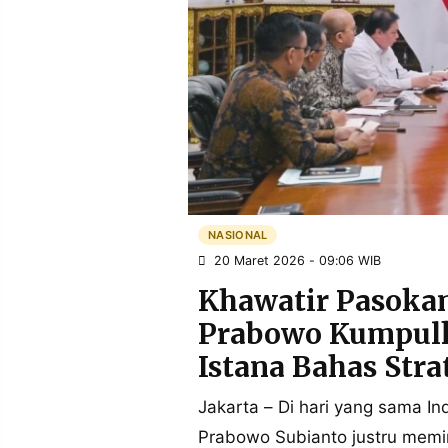
POLICY
WARGA
INFORMASI
KIRIM
IKLAN
TULISAN
PENGADUAN
TERM
OF
SERVICE
IKUTI
KAMI
NASIONAL
20 Maret 2026 - 09:06 WIB
Khawatir Pasokan
Prabowo Kumpulk
Istana Bahas Stra
Jakarta – Di hari yang sama I
©
PT.
Prabowo Subianto justru memim
RESOLUSI