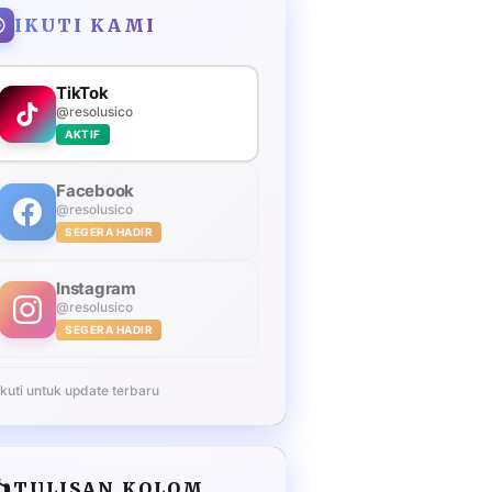
IKUTI KAMI
TikTok
@resolusico
AKTIF
Facebook
@resolusico
SEGERA HADIR
Instagram
@resolusico
SEGERA HADIR
Ikuti untuk update terbaru
️
TULISAN KOLOM