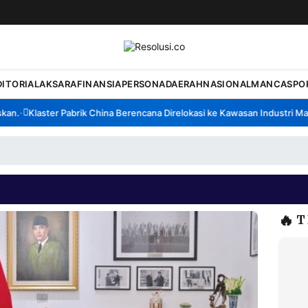
DITORIAL
AKSARA
FINANSIA
PERSONA
DAERAH
NASIONAL
MANCA
SPO
.
Klaster Pabrik China Berencana Direlokasi ke Kawasan Industri Madur
•
🔥
T