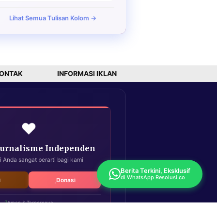
Lihat Semua Tulisan Kolom →
ONTAK
INFORMASI IKLAN
❤️
Jurnalisme Independen
i Anda sangat berarti bagi kami
Berita Terkini, Eksklusif
di WhatsApp Resolusi.co
i
Donasi
Aman & Terpercaya