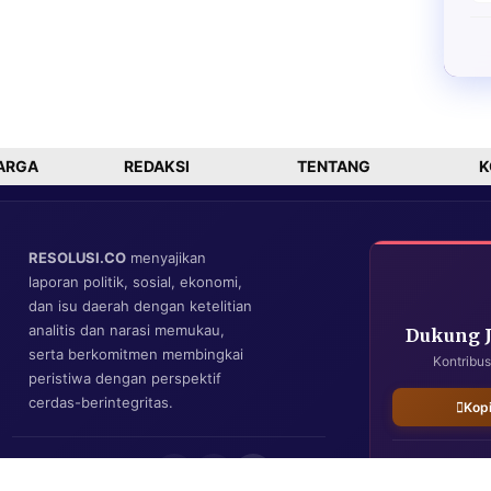
ARGA
REDAKSI
TENTANG
K
RESOLUSI.CO
menyajikan
laporan politik, sosial, ekonomi,
dan isu daerah dengan ketelitian
analitis dan narasi memukau,
Dukung 
serta berkomitmen membingkai
Kontribus
peristiwa dengan perspektif
cerdas-berintegritas.
Kop
IKUTI KAMI