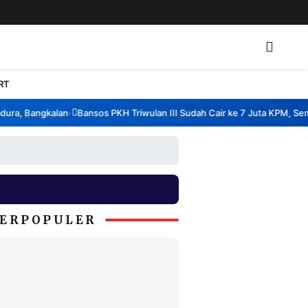
RT
a, Bangkalan
Bansos PKH Triwulan III Sudah Cair ke 7 Juta KPM, Semba
•
ERPOPULER