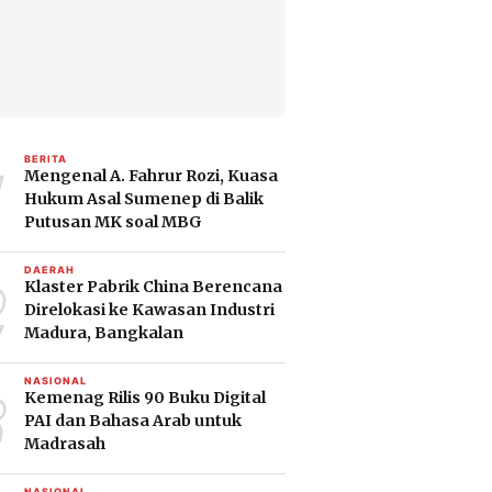
1
BERITA
Mengenal A. Fahrur Rozi, Kuasa
Hukum Asal Sumenep di Balik
Putusan MK soal MBG
2
DAERAH
Klaster Pabrik China Berencana
Direlokasi ke Kawasan Industri
Madura, Bangkalan
3
NASIONAL
Kemenag Rilis 90 Buku Digital
PAI dan Bahasa Arab untuk
Madrasah
NASIONAL