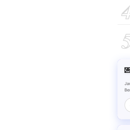

Ja
Be