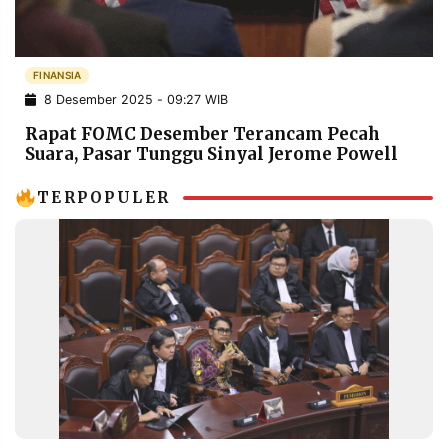
POLICY
WARGA
INFORMASI
KIRIM
IKLAN
TULISAN
FINANSIA
8 Desember 2025 - 09:27 WIB
PENGADUAN
TERM
OF
Rapat FOMC Desember Terancam Pecah
SERVICE
Suara, Pasar Tunggu Sinyal Jerome Powell
TERPOPULER
IKUTI
KAMI
©
PT.
RESOLUSI