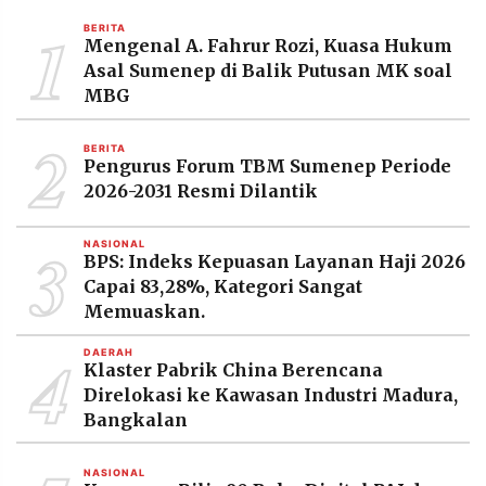
MEDIA
1
PRAMUDITA
BERITA
Mengenal A. Fahrur Rozi, Kuasa Hukum
Asal Sumenep di Balik Putusan MK soal
MBG
©
Resolusi.co
2
-
BERITA
2026
Pengurus Forum TBM Sumenep Periode
2026-2031 Resmi Dilantik
PT.
RESOLUSI
MEDIA
3
PRAMUDITA
NASIONAL
BPS: Indeks Kepuasan Layanan Haji 2026
Capai 83,28%, Kategori Sangat
Memuaskan.
4
DAERAH
Klaster Pabrik China Berencana
Direlokasi ke Kawasan Industri Madura,
Bangkalan
NASIONAL