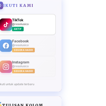
IKUTI KAMI
TikTok
@resolusico
AKTIF
Facebook
@resolusico
SEGERA HADIR
Instagram
@resolusico
SEGERA HADIR
Ikuti untuk update terbaru
TULISAN KOLOM