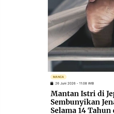
POLICY
WARGA
INFORMASI
KIRIM
IKLAN
TULISAN
PENGADUAN
TERM
OF
SERVICE
IKUTI
KAMI
MANCA
26 Juni 2026 - 11:08 WIB
Mantan Istri di J
Sembunyikan Jen
©
Selama 14 Tahun 
PT.
RESOLUSI