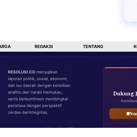
ARGA
REDAKSI
TENTANG
K
RESOLUSI.CO
menyajikan
laporan politik, sosial, ekonomi,
dan isu daerah dengan ketelitian
analitis dan narasi memukau,
Dukung 
serta berkomitmen membingkai
Kontribus
peristiwa dengan perspektif
cerdas-berintegritas.
Kop
IKUTI KAMI