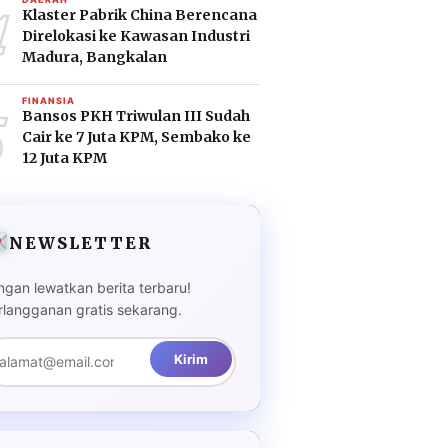
4
Klaster Pabrik China Berencana
Direlokasi ke Kawasan Industri
Madura, Bangkalan
5
FINANSIA
Bansos PKH Triwulan III Sudah
Cair ke 7 Juta KPM, Sembako ke
12 Juta KPM
NEWSLETTER
ngan lewatkan berita terbaru!
rlangganan gratis sekarang.
Kirim