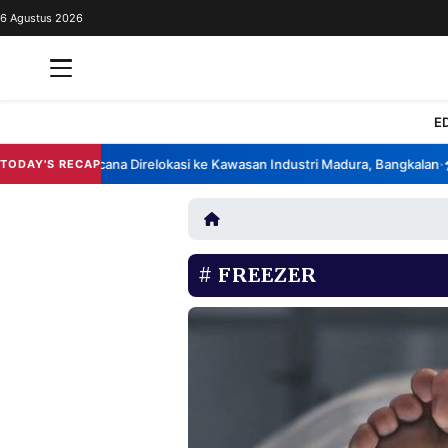
6 Agustus 2026
REDAKSI
TENTANG
RESOLUSI
IKLAN
E
TV
 China Berencana Direlokasi ke Kawasan Industri Madura, Bangkalan
Ba
TODAY'S RECAP
•
RUBRIKASI
EDITORIAL
AKSARA
FINANSIA
PERSONA
FREEZER
DAERAH
NASIONAL
MANCA
SPORT
INFORMASI
PRIVACY
BERITA