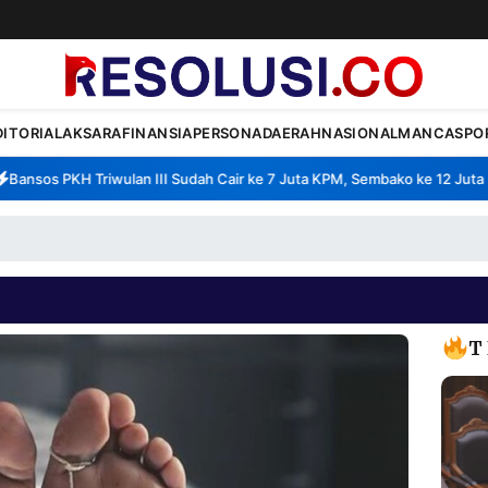
DITORIAL
AKSARA
FINANSIA
PERSONA
DAERAH
NASIONAL
MANCA
SPO
nsos PKH Triwulan III Sudah Cair ke 7 Juta KPM, Sembako ke 12 Juta KP
T