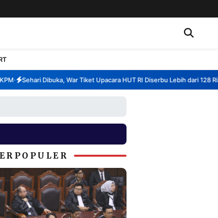
RT
M
Sehari Dibuka, War Tiket Upacara HUT RI Diserbu Lebih dari 128 Ribu 
•
ERPOPULER