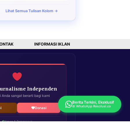
Lihat Semua Tulisan Kolom →
ONTAK
INFORMASI IKLAN
Jurnalisme Independen
i Anda sangat berarti bagi kami
Berita Terkini, Eksklusif
di WhatsApp Resolusi.co
i
Donasi
Aman & Terpercaya