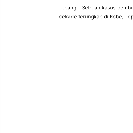
MEDIA
PRAMUDITA
Jepang – Sebuah kasus pembun
dekade terungkap di Kobe, Jep
©
Resolusi.co
-
2026
PT.
RESOLUSI
MEDIA
PRAMUDITA