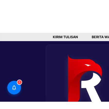
KIRIM TULISAN
BERITA W
!