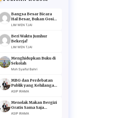
Bangsa Besar Bicara
Hal Besar, Bukan Gosip
Murahan
LIM WEN TJAI
Beri Waktu Jumhur
Bekerja!
LIM WEN TJAI
Menghidupkan Buku di
Sekolah
Moh Syaiful Bahri
MBG dan Perdebatan
Publik yang Kehilangan
Argumen
ASIP IRAMA
Menolak Makan Bergizi
Gratis Sama Saja
Menolak Masa Depan
ASIP IRAMA