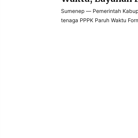
POLICY
WARGA
Sumenep — Pemerintah Kabup
INFORMASI
KIRIM
tenaga PPPK Paruh Waktu Formas
IKLAN
TULISAN
PENGADUAN
TERM
OF
SERVICE
IKUTI
KAMI
©
PT.
RESOLUSI