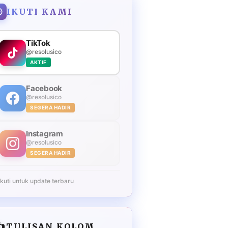
IKUTI KAMI
TikTok
@resolusico
AKTIF
Facebook
@resolusico
SEGERA HADIR
Instagram
@resolusico
SEGERA HADIR
Ikuti untuk update terbaru
️
TULISAN KOLOM