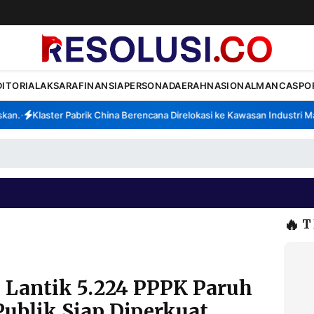
DITORIAL
AKSARA
FINANSIA
PERSONA
DAERAH
NASIONAL
MANCA
SPO
.
Klaster Pabrik China Berencana Direlokasi ke Kawasan Industri Madu
•
🔥
T
Lantik 5.224 PPPK Paruh
ublik Siap Diperkuat