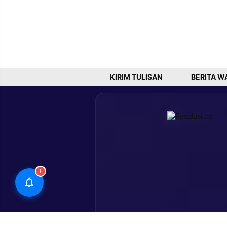
KIRIM TULISAN
BERITA W
!