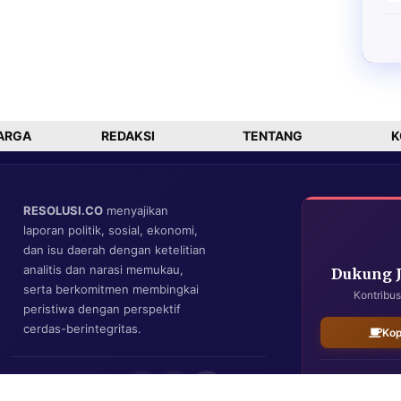
ARGA
REDAKSI
TENTANG
K
RESOLUSI.CO
menyajikan
laporan politik, sosial, ekonomi,
dan isu daerah dengan ketelitian
analitis dan narasi memukau,
Dukung 
serta berkomitmen membingkai
Kontribus
peristiwa dengan perspektif
cerdas-berintegritas.
Kop
IKUTI KAMI