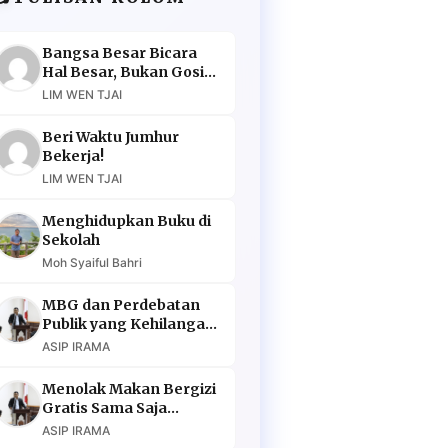
Bangsa Besar Bicara
Hal Besar, Bukan Gosip
Murahan
LIM WEN TJAI
Beri Waktu Jumhur
Bekerja!
LIM WEN TJAI
Menghidupkan Buku di
Sekolah
Moh Syaiful Bahri
MBG dan Perdebatan
Publik yang Kehilangan
Argumen
ASIP IRAMA
Menolak Makan Bergizi
Gratis Sama Saja
Menolak Masa Depan
ASIP IRAMA