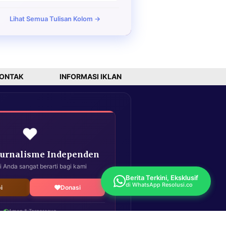
Lihat Semua Tulisan Kolom →
ONTAK
INFORMASI IKLAN
❤️
Jurnalisme Independen
i Anda sangat berarti bagi kami
Berita Terkini, Eksklusif
di WhatsApp Resolusi.co
i
Donasi
Aman & Terpercaya