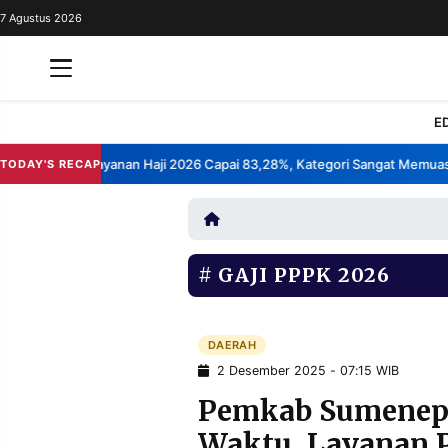
7 Agustus 2026
REDAKSI
TENTANG
RESOLUSI
IKLAN
E
TV
 Kepuasan Layanan Haji 2026 Capai 83,28%, Kategori Sangat Memuaskan
TODAY'S RECAP
RUBRIKASI
EDITORIAL
AKSARA
FINANSIA
PERSONA
GAJI PPPK 2026
DAERAH
NASIONAL
MANCA
SPORT
DAERAH
2 Desember 2025 - 07:15 WIB
Pemkab Sumenep 
INFORMASI
Waktu, Layanan P
PRIVACY
BERITA