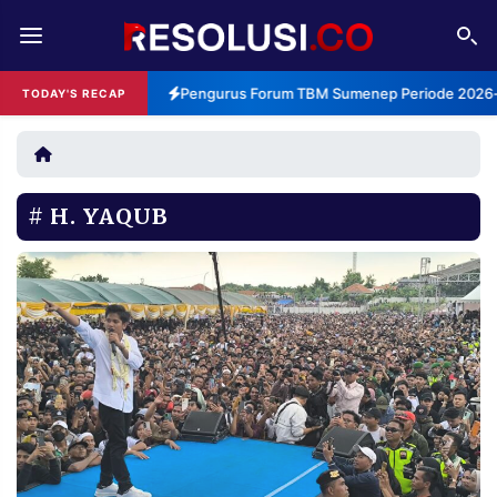
REDAKSI
TENTANG
Pengurus Forum TBM Sumenep Periode 2026-2
TODAY'S RECAP
RESOLUSI
IKLAN
TV
H. YAQUB
RUBRIKASI
EDITORIAL
AKSARA
FINANSIA
PERSONA
DAERAH
NASIONAL
MANCA
SPORT
INFORMASI
PRIVACY
BERITA