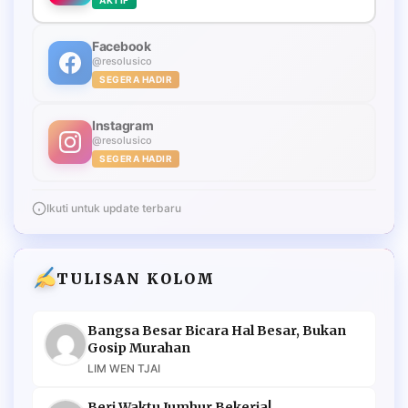
Facebook
@resolusico
SEGERA HADIR
Instagram
@resolusico
SEGERA HADIR
Ikuti untuk update terbaru
TULISAN KOLOM
Bangsa Besar Bicara Hal Besar, Bukan
Gosip Murahan
LIM WEN TJAI
Beri Waktu Jumhur Bekerja!