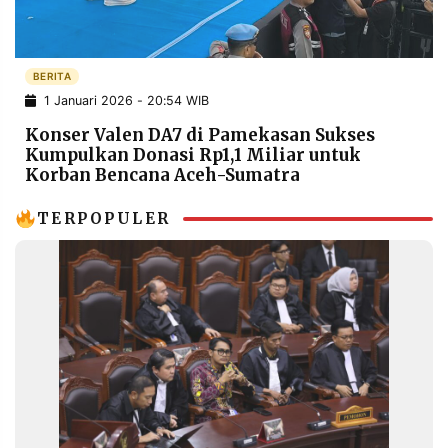
POLICY
WARGA
INFORMASI
KIRIM
IKLAN
TULISAN
BERITA
1 Januari 2026 - 20:54 WIB
PENGADUAN
TERM
OF
Konser Valen DA7 di Pamekasan Sukses
SERVICE
Kumpulkan Donasi Rp1,1 Miliar untuk
Korban Bencana Aceh-Sumatra
TERPOPULER
IKUTI
KAMI
©
PT.
RESOLUSI