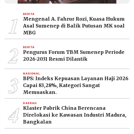
MEDIA
PRAMUDITA
1
BERITA
Mengenal A. Fahrur Rozi, Kuasa Hukum
Asal Sumenep di Balik Putusan MK soal
©
MBG
Resolusi.co
-
2
2026
BERITA
Pengurus Forum TBM Sumenep Periode
PT.
2026-2031 Resmi Dilantik
RESOLUSI
MEDIA
PRAMUDITA
3
NASIONAL
BPS: Indeks Kepuasan Layanan Haji 2026
Capai 83,28%, Kategori Sangat
Memuaskan.
4
DAERAH
Klaster Pabrik China Berencana
Direlokasi ke Kawasan Industri Madura,
Bangkalan