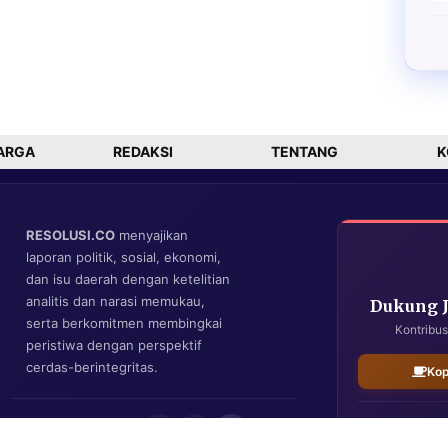
ARGA
REDAKSI
TENTANG
K
RESOLUSI.CO
menyajikan
laporan politik, sosial, ekonomi,
dan isu daerah dengan ketelitian
analitis dan narasi memukau,
Dukung 
serta berkomitmen membingkai
Kontribus
peristiwa dengan perspektif
cerdas-berintegritas.
Kop
IKUTI KAMI