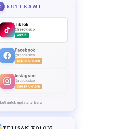
IKUTI KAMI
TikTok
@resolusico
AKTIF
Facebook
@resolusico
SEGERA HADIR
Instagram
@resolusico
SEGERA HADIR
Ikuti untuk update terbaru
TULISAN KOLOM