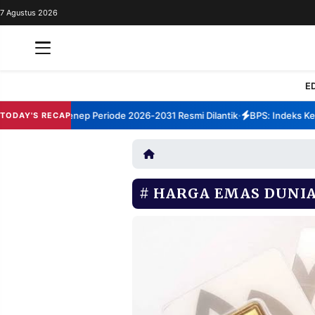
7 Agustus 2026
REDAKSI
TENTANG
RESOLUSI
IKLAN
E
TV
m TBM Sumenep Periode 2026-2031 Resmi Dilantik
BPS: Indeks Kepua
TODAY'S RECAP
•
RUBRIKASI
EDITORIAL
AKSARA
FINANSIA
PERSONA
HARGA EMAS DUNI
DAERAH
NASIONAL
MANCA
SPORT
INFORMASI
PRIVACY
BERITA