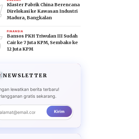
4
Klaster Pabrik China Berencana
Direlokasi ke Kawasan Industri
Madura, Bangkalan
5
FINANSIA
Bansos PKH Triwulan III Sudah
Cair ke 7 Juta KPM, Sembako ke
12 Juta KPM
NEWSLETTER
ngan lewatkan berita terbaru!
rlangganan gratis sekarang.
Kirim