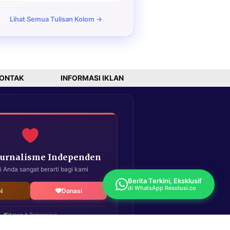
Lihat Semua Tulisan Kolom →
ONTAK
INFORMASI IKLAN
Jurnalisme Independen
i Anda sangat berarti bagi kami
Berita Terkini, Eksklusif
di WhatsApp Resolusi.co
i
Donasi
Aman & Terpercaya