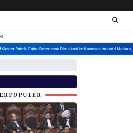
RT
ster Pabrik China Berencana Direlokasi ke Kawasan Industri Madura, Ban
ERPOPULER