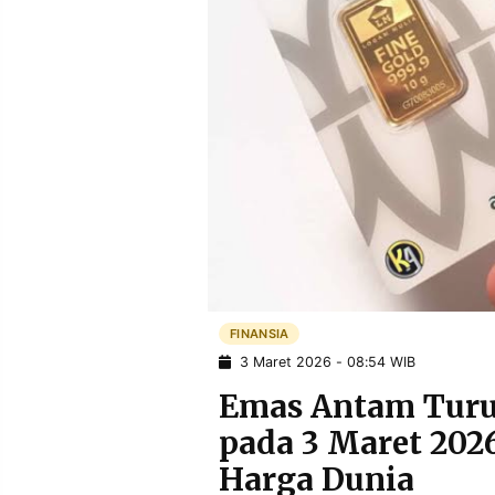
POLICY
WARGA
INFORMASI
KIRIM
IKLAN
TULISAN
PENGADUAN
TERM
OF
SERVICE
IKUTI
KAMI
FINANSIA
3 Maret 2026 - 08:54 WIB
Emas Antam Turu
pada 3 Maret 202
©
Harga Dunia
PT.
RESOLUSI