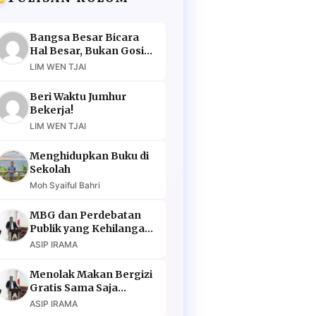
Bangsa Besar Bicara
Hal Besar, Bukan Gosip
Murahan
LIM WEN TJAI
Beri Waktu Jumhur
Bekerja!
LIM WEN TJAI
Menghidupkan Buku di
Sekolah
Moh Syaiful Bahri
MBG dan Perdebatan
Publik yang Kehilangan
Argumen
ASIP IRAMA
Menolak Makan Bergizi
Gratis Sama Saja
Menolak Masa Depan
ASIP IRAMA