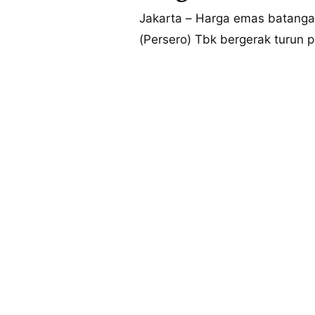
MEDIA
Jakarta – Harga emas batang
PRAMUDITA
(Persero) Tbk bergerak turun 
©
Resolusi.co
-
2026
PT.
RESOLUSI
MEDIA
PRAMUDITA