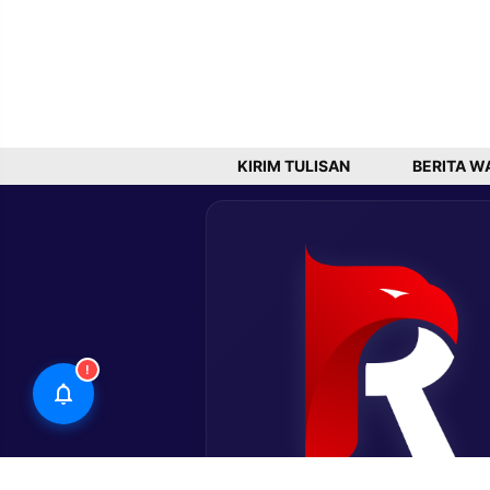
KIRIM TULISAN
BERITA W
!