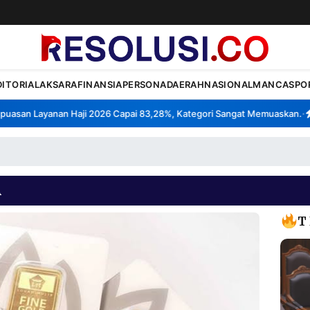
DITORIAL
AKSARA
FINANSIA
PERSONA
DAERAH
NASIONAL
MANCA
SPO
san Layanan Haji 2026 Capai 83,28%, Kategori Sangat Memuaskan.
Kla
•
A
T