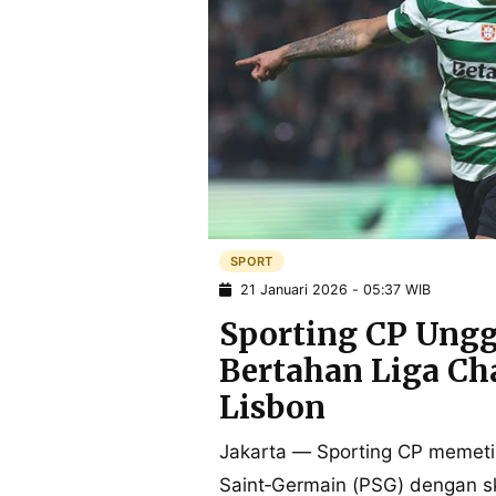
POLICY
WARGA
INFORMASI
KIRIM
IKLAN
TULISAN
PENGADUAN
TERM
OF
SERVICE
IKUTI
KAMI
SPORT
21 Januari 2026 - 05:37 WIB
Sporting CP Unggu
Bertahan Liga Ch
Lisbon
Jakarta — Sporting CP memeti
©
PT.
Saint‑Germain (PSG) dengan sk
RESOLUSI