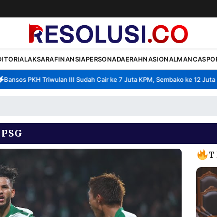
DITORIAL
AKSARA
FINANSIA
PERSONA
DAERAH
NASIONAL
MANCA
SPO
nsos PKH Triwulan III Sudah Cair ke 7 Juta KPM, Sembako ke 12 Juta KP
 PSG
T