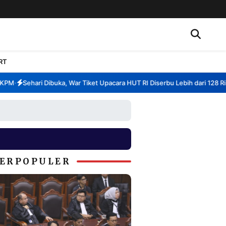
RT
M
Sehari Dibuka, War Tiket Upacara HUT RI Diserbu Lebih dari 128 Ribu 
•
ERPOPULER