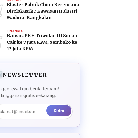
4
Klaster Pabrik China Berencana
Direlokasi ke Kawasan Industri
Madura, Bangkalan
5
FINANSIA
Bansos PKH Triwulan III Sudah
Cair ke 7 Juta KPM, Sembako ke
12 Juta KPM
NEWSLETTER
ngan lewatkan berita terbaru!
rlangganan gratis sekarang.
Kirim