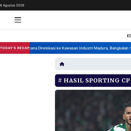
6 Agustus 2026
REDAKSI
TENTANG
RESOLUSI
IKLAN
E
TV
 China Berencana Direlokasi ke Kawasan Industri Madura, Bangkalan
Ba
TODAY'S RECAP
•
RUBRIKASI
EDITORIAL
AKSARA
FINANSIA
PERSONA
HASIL SPORTING CP
DAERAH
NASIONAL
MANCA
SPORT
INFORMASI
PRIVACY
BERITA