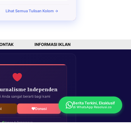
Lihat Semua Tulisan Kolom →
ONTAK
INFORMASI IKLAN
Jurnalisme Independen
i Anda sangat berarti bagi kami
Berita Terkini, Eksklusif
di WhatsApp Resolusi.co
i
Donasi
Aman & Terpercaya