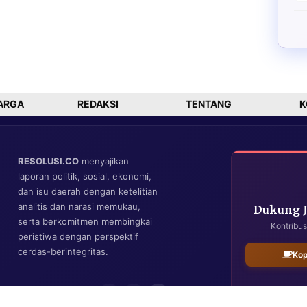
ARGA
REDAKSI
TENTANG
K
RESOLUSI.CO
menyajikan
laporan politik, sosial, ekonomi,
dan isu daerah dengan ketelitian
analitis dan narasi memukau,
Dukung 
serta berkomitmen membingkai
Kontribus
peristiwa dengan perspektif
cerdas-berintegritas.
Kop
IKUTI KAMI