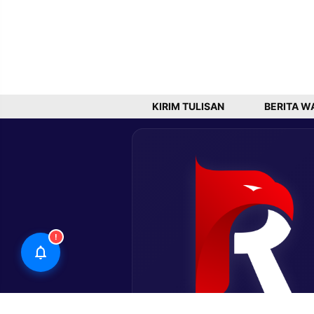
KIRIM TULISAN
BERITA W
!