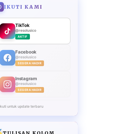
IKUTI KAMI
TikTok
@resolusico
AKTIF
Facebook
@resolusico
SEGERA HADIR
Instagram
@resolusico
SEGERA HADIR
Ikuti untuk update terbaru
TULISAN KOLOM