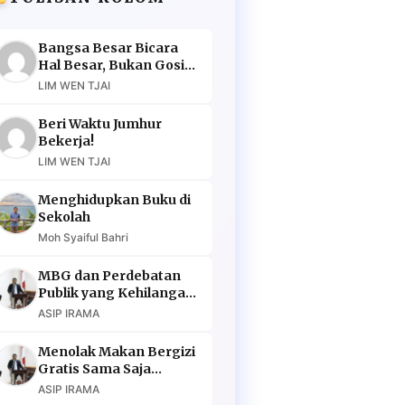
Bangsa Besar Bicara
Hal Besar, Bukan Gosip
Murahan
LIM WEN TJAI
Beri Waktu Jumhur
Bekerja!
LIM WEN TJAI
Menghidupkan Buku di
Sekolah
Moh Syaiful Bahri
MBG dan Perdebatan
Publik yang Kehilangan
Argumen
ASIP IRAMA
Menolak Makan Bergizi
Gratis Sama Saja
Menolak Masa Depan
ASIP IRAMA