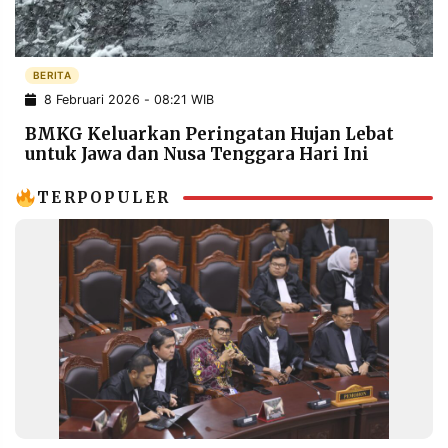
POLICY
WARGA
INFORMASI
KIRIM
IKLAN
TULISAN
BERITA
8 Februari 2026 - 08:21 WIB
PENGADUAN
TERM
OF
BMKG Keluarkan Peringatan Hujan Lebat
SERVICE
untuk Jawa dan Nusa Tenggara Hari Ini
TERPOPULER
IKUTI
KAMI
©
PT.
RESOLUSI