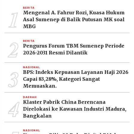
MEDIA
1
PRAMUDITA
BERITA
Mengenal A. Fahrur Rozi, Kuasa Hukum
Asal Sumenep di Balik Putusan MK soal
MBG
©
Resolusi.co
2
-
BERITA
2026
Pengurus Forum TBM Sumenep Periode
2026-2031 Resmi Dilantik
PT.
RESOLUSI
MEDIA
3
PRAMUDITA
NASIONAL
BPS: Indeks Kepuasan Layanan Haji 2026
Capai 83,28%, Kategori Sangat
Memuaskan.
4
DAERAH
Klaster Pabrik China Berencana
Direlokasi ke Kawasan Industri Madura,
Bangkalan
NASIONAL