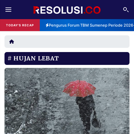
REDAKSI
TENTANG
Pengurus Forum TBM Sumenep Periode 2026-2
TODAY'S RECAP
RESOLUSI
IKLAN
TV
HUJAN LEBAT
RUBRIKASI
EDITORIAL
AKSARA
FINANSIA
PERSONA
DAERAH
NASIONAL
MANCA
SPORT
INFORMASI
PRIVACY
BERITA