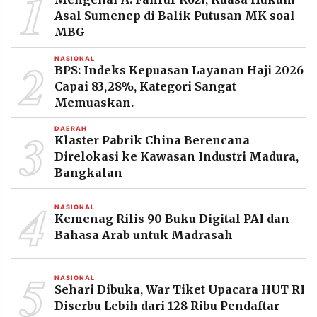
1
MEDIA
Asal Sumenep di Balik Putusan MK soal
PRAMUDITA
MBG
2
NASIONAL
BPS: Indeks Kepuasan Layanan Haji 2026
©
Resolusi.co
Capai 83,28%, Kategori Sangat
-
Memuaskan.
2026
3
DAERAH
PT.
Klaster Pabrik China Berencana
RESOLUSI
MEDIA
Direlokasi ke Kawasan Industri Madura,
PRAMUDITA
Bangkalan
4
NASIONAL
Kemenag Rilis 90 Buku Digital PAI dan
Bahasa Arab untuk Madrasah
5
NASIONAL
Sehari Dibuka, War Tiket Upacara HUT RI
Diserbu Lebih dari 128 Ribu Pendaftar