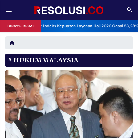
REDAKSI
TENTANG
BPS: Indeks Kepuasan Layanan Haji 2026 Capai 83,28%
TODAY'S RECAP
RESOLUSI
IKLAN
TV
HUKUMMALAYSIA
RUBRIKASI
EDITORIAL
AKSARA
FINANSIA
PERSONA
DAERAH
NASIONAL
MANCA
SPORT
INFORMASI
PRIVACY
BERITA