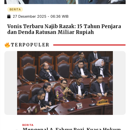
POLICY
WARGA
BERITA
INFORMASI
KIRIM
27 Desember 2025 - 06:36 WIB
IKLAN
TULISAN
Vonis Terbaru Najib Razak: 15 Tahun Penjara
PENGADUAN
TERM
dan Denda Ratusan Miliar Rupiah
OF
SERVICE
TERPOPULER
IKUTI
KAMI
©
PT.
BERITA
Mengenal A. Fahrur Rozi, Kuasa Hukum
RESOLUSI