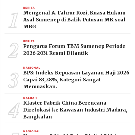
MEDIA
1
PRAMUDITA
BERITA
Mengenal A. Fahrur Rozi, Kuasa Hukum
Asal Sumenep di Balik Putusan MK soal
MBG
©
Resolusi.co
2
-
BERITA
2026
Pengurus Forum TBM Sumenep Periode
2026-2031 Resmi Dilantik
PT.
RESOLUSI
MEDIA
3
PRAMUDITA
NASIONAL
BPS: Indeks Kepuasan Layanan Haji 2026
Capai 83,28%, Kategori Sangat
Memuaskan.
4
DAERAH
Klaster Pabrik China Berencana
Direlokasi ke Kawasan Industri Madura,
Bangkalan
NASIONAL