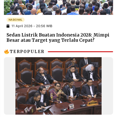
POLICY
WARGA
INFORMASI
KIRIM
IKLAN
TULISAN
NASIONAL
11 April 2026 - 20:56 WIB
PENGADUAN
TERM
OF
Sedan Listrik Buatan Indonesia 2028: Mimpi
SERVICE
Besar atau Target yang Terlalu Cepat?
TERPOPULER
IKUTI
KAMI
©
PT.
RESOLUSI