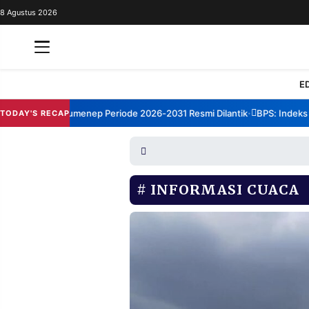
8 Agustus 2026
REDAKSI
TENTANG
RESOLUSI
IKLAN
E
TV
orum TBM Sumenep Periode 2026-2031 Resmi Dilantik
BPS: Indeks Ke
TODAY'S RECAP
•
RUBRIKASI
EDITORIAL
AKSARA
FINANSIA
PERSONA
INFORMASI CUACA
DAERAH
NASIONAL
MANCA
SPORT
INFORMASI
PRIVACY
BERITA