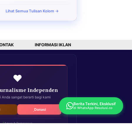
Lihat Semua Tulisan Kolom →
ONTAK
INFORMASI IKLAN
❤️
Jurnalisme Independen
i Anda sangat berarti bagi kami
Berita Terkini, Eksklusif
di WhatsApp Resolusi.co
i
Donasi
Aman & Terpercaya