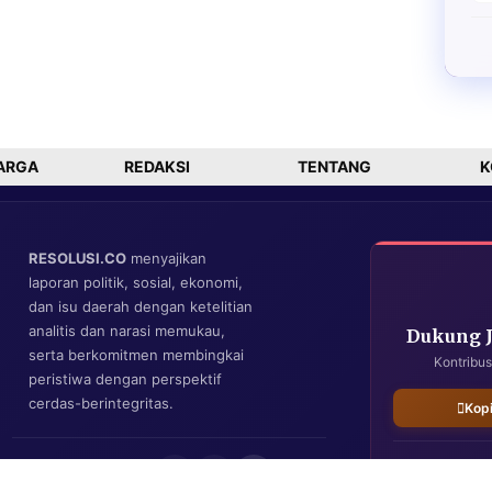
ARGA
REDAKSI
TENTANG
K
RESOLUSI.CO
menyajikan
laporan politik, sosial, ekonomi,
dan isu daerah dengan ketelitian
analitis dan narasi memukau,
Dukung 
serta berkomitmen membingkai
Kontribus
peristiwa dengan perspektif
cerdas-berintegritas.
Kop
IKUTI KAMI