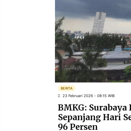
POLICY
WARGA
INFORMASI
KIRIM
IKLAN
TULISAN
PENGADUAN
TERM
OF
SERVICE
IKUTI
KAMI
BERITA
23 Februari 2026 - 08:15 WIB
BMKG: Surabaya 
Sepanjang Hari S
©
96 Persen
PT.
RESOLUSI