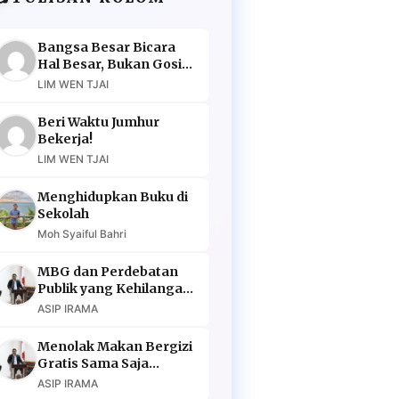
Bangsa Besar Bicara
Hal Besar, Bukan Gosip
Murahan
LIM WEN TJAI
Beri Waktu Jumhur
Bekerja!
LIM WEN TJAI
Menghidupkan Buku di
Sekolah
Moh Syaiful Bahri
MBG dan Perdebatan
Publik yang Kehilangan
Argumen
ASIP IRAMA
Menolak Makan Bergizi
Gratis Sama Saja
Menolak Masa Depan
ASIP IRAMA