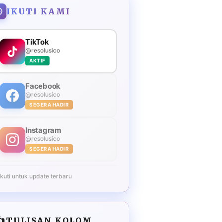
IKUTI KAMI
TikTok
@resolusico
AKTIF
Facebook
@resolusico
SEGERA HADIR
Instagram
@resolusico
SEGERA HADIR
Ikuti untuk update terbaru
️
TULISAN KOLOM