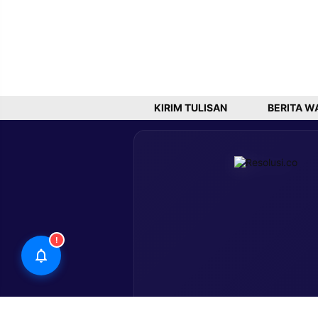
KIRIM TULISAN
BERITA W
!