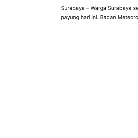
MEDIA
PRAMUDITA
Surabaya – Warga Surabaya se
payung hari ini. Badan Meteoro
©
Resolusi.co
-
2026
PT.
RESOLUSI
MEDIA
PRAMUDITA