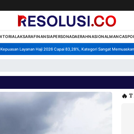
DITORIAL
AKSARA
FINANSIA
PERSONA
DAERAH
NASIONAL
MANCA
SPO
puasan Layanan Haji 2026 Capai 83,28%, Kategori Sangat Memuaskan.
•
🔥
T