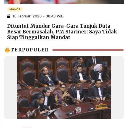
POLICY
WARGA
MANCA
INFORMASI
KIRIM
10 Februari 2026 - 08:48 WIB
IKLAN
TULISAN
Dituntut Mundur Gara-Gara Tunjuk Duta
PENGADUAN
TERM
Besar Bermasalah, PM Starmer: Saya Tidak
OF
Siap Tinggalkan Mandat
SERVICE
TERPOPULER
IKUTI
KAMI
©
PT.
RESOLUSI