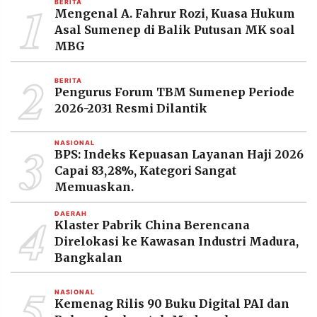
1
BERITA
MEDIA
Mengenal A. Fahrur Rozi, Kuasa Hukum
PRAMUDITA
Asal Sumenep di Balik Putusan MK soal
MBG
2
©
BERITA
Resolusi.co
Pengurus Forum TBM Sumenep Periode
-
2026
2026-2031 Resmi Dilantik
PT.
3
RESOLUSI
NASIONAL
MEDIA
BPS: Indeks Kepuasan Layanan Haji 2026
PRAMUDITA
Capai 83,28%, Kategori Sangat
Memuaskan.
4
DAERAH
Klaster Pabrik China Berencana
Direlokasi ke Kawasan Industri Madura,
Bangkalan
5
NASIONAL
Kemenag Rilis 90 Buku Digital PAI dan