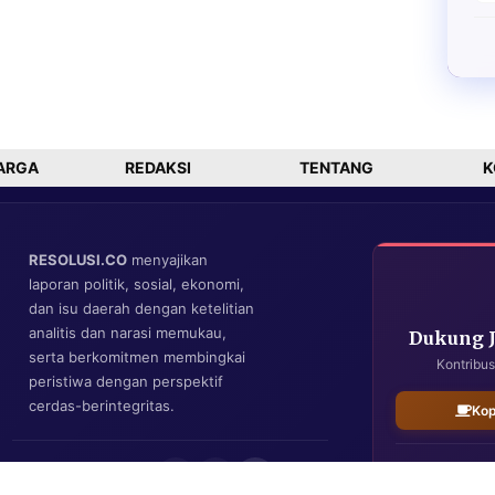
ARGA
REDAKSI
TENTANG
K
RESOLUSI.CO
menyajikan
laporan politik, sosial, ekonomi,
dan isu daerah dengan ketelitian
analitis dan narasi memukau,
Dukung 
serta berkomitmen membingkai
Kontribus
peristiwa dengan perspektif
cerdas-berintegritas.
Kop
IKUTI KAMI