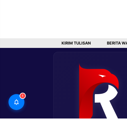
KIRIM TULISAN
BERITA W
!