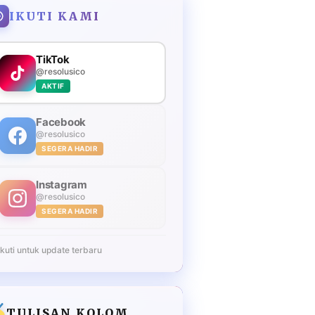
IKUTI KAMI
TikTok
@resolusico
AKTIF
Facebook
@resolusico
SEGERA HADIR
Instagram
@resolusico
SEGERA HADIR
Ikuti untuk update terbaru
TULISAN KOLOM