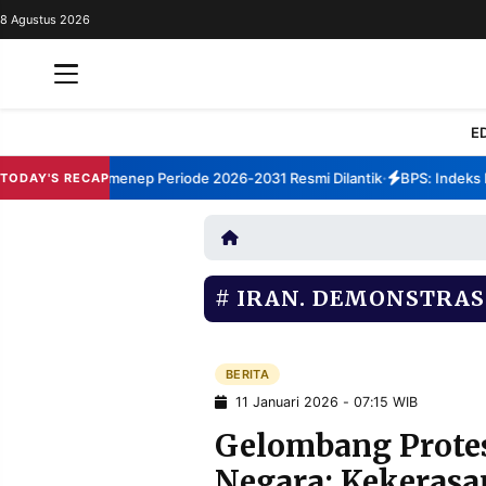
8 Agustus 2026
REDAKSI
TENTANG
RESOLUSI
IKLAN
E
TV
rum TBM Sumenep Periode 2026-2031 Resmi Dilantik
BPS: Indeks Kep
TODAY'S RECAP
•
RUBRIKASI
EDITORIAL
AKSARA
FINANSIA
PERSONA
IRAN. DEMONSTRASI
DAERAH
NASIONAL
MANCA
SPORT
BERITA
11 Januari 2026 - 07:15 WIB
Gelombang Prote
INFORMASI
Negara: Kekerasa
PRIVACY
BERITA