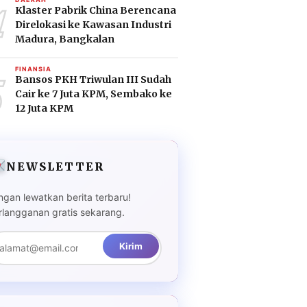
4
Klaster Pabrik China Berencana
Direlokasi ke Kawasan Industri
Madura, Bangkalan
5
FINANSIA
Bansos PKH Triwulan III Sudah
Cair ke 7 Juta KPM, Sembako ke
12 Juta KPM
NEWSLETTER
ngan lewatkan berita terbaru!
rlangganan gratis sekarang.
Kirim