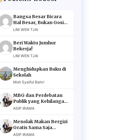
Bangsa Besar Bicara
Hal Besar, Bukan Gosip
Murahan
LIM WEN TJAI
Beri Waktu Jumhur
Bekerja!
LIM WEN TJAI
Menghidupkan Buku di
Sekolah
Moh Syaiful Bahri
MBG dan Perdebatan
Publik yang Kehilangan
Argumen
ASIP IRAMA
Menolak Makan Bergizi
Gratis Sama Saja
Menolak Masa Depan
ASIP IRAMA