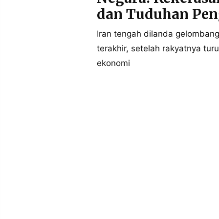
POLICY
WARGA
dan Tuduhan Pen
INFORMASI
KIRIM
IKLAN
TULISAN
Iran tengah dilanda gelomban
terakhir, setelah rakyatnya tu
PENGADUAN
TERM
OF
ekonomi
SERVICE
IKUTI
KAMI
©
PT.
RESOLUSI