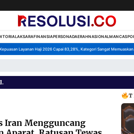
DITORIAL
AKSARA
FINANSIA
PERSONA
DAERAH
NASIONAL
MANCA
SPO
uasan Layanan Haji 2026 Capai 83,28%, Kategori Sangat Memuaskan.
•
.
T
s Iran Mengguncang
n Aparat, Ratusan Tewas,