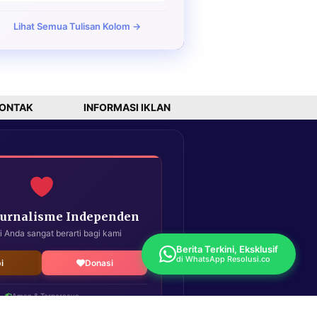
Lihat Semua Tulisan Kolom →
ONTAK
INFORMASI IKLAN
Jurnalisme Independen
i Anda sangat berarti bagi kami
Berita Terkini, Eksklusif
di WhatsApp Resolusi.co
i
Donasi
Aman & Terpercaya