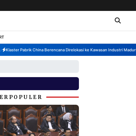
RT
Klaster Pabrik China Berencana Direlokasi ke Kawasan Industri Madura, 
ERPOPULER