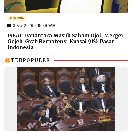
POLICY
WARGA
INFORMASI
KIRIM
FINANSIA
IKLAN
TULISAN
3 Mei 2026 - 19:39 WIB
PENGADUAN
TERM
ISEAI: Danantara Masuk Saham Ojol, Merger
OF
SERVICE
Gojek-Grab Berpotensi Kuasai 91% Pasar
Indonesia
TERPOPULER
IKUTI
KAMI
©
PT.
RESOLUSI