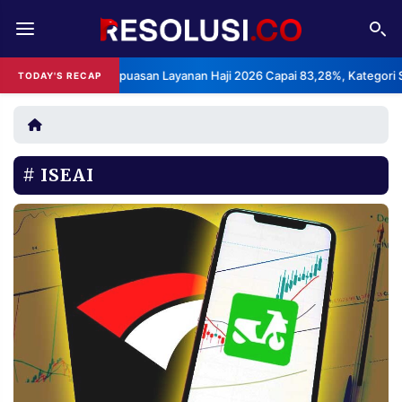
REDAKSI
TENTANG
BPS: Indeks Kepuasan Layanan Haji 2026 Capai 83,28%, Kategori Sanga
TODAY'S RECAP
RESOLUSI
IKLAN
TV
ISEAI
RUBRIKASI
EDITORIAL
AKSARA
FINANSIA
PERSONA
DAERAH
NASIONAL
MANCA
SPORT
INFORMASI
PRIVACY
BERITA