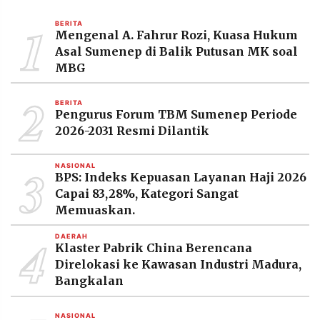
MEDIA
PRAMUDITA
1
BERITA
Mengenal A. Fahrur Rozi, Kuasa Hukum
Asal Sumenep di Balik Putusan MK soal
MBG
©
Resolusi.co
2
-
2026
BERITA
Pengurus Forum TBM Sumenep Periode
2026-2031 Resmi Dilantik
PT.
RESOLUSI
MEDIA
PRAMUDITA
3
NASIONAL
BPS: Indeks Kepuasan Layanan Haji 2026
Capai 83,28%, Kategori Sangat
Memuaskan.
4
DAERAH
Klaster Pabrik China Berencana
Direlokasi ke Kawasan Industri Madura,
Bangkalan
NASIONAL