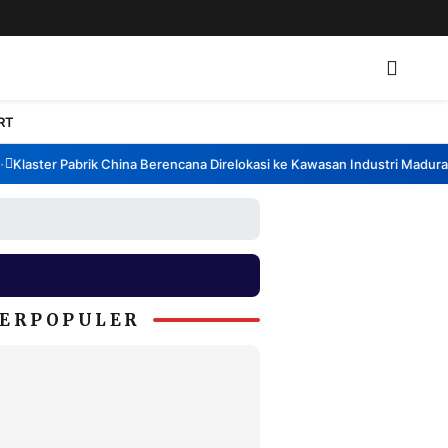
RT
laster Pabrik China Berencana Direlokasi ke Kawasan Industri Madura, B
ERPOPULER