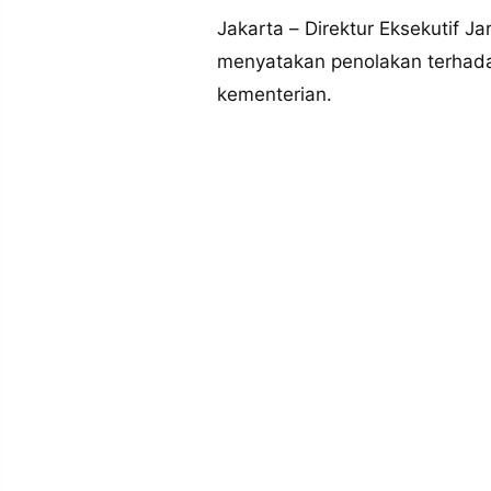
MEDIA
PRAMUDITA
Jakarta – Direktur Eksekutif J
menyatakan penolakan terhada
kementerian.
©
Resolusi.co
-
2026
PT.
RESOLUSI
MEDIA
PRAMUDITA