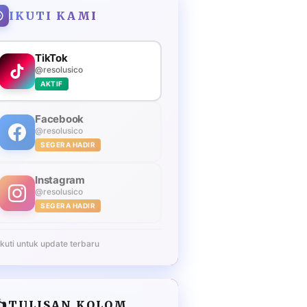
IKUTI KAMI
TikTok
@resolusico
AKTIF
Facebook
@resolusico
SEGERA HADIR
Instagram
@resolusico
SEGERA HADIR
Ikuti untuk update terbaru
️
TULISAN KOLOM