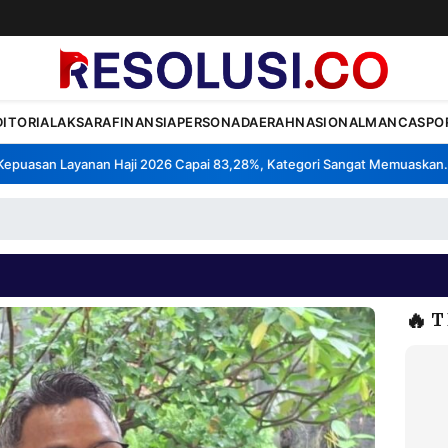
DITORIAL
AKSARA
FINANSIA
PERSONA
DAERAH
NASIONAL
MANCA
SPO
uasan Layanan Haji 2026 Capai 83,28%, Kategori Sangat Memuaskan.
K
•
🔥
T