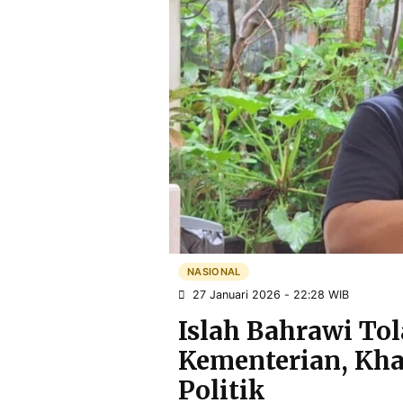
POLICY
WARGA
INFORMASI
KIRIM
IKLAN
TULISAN
PENGADUAN
TERM
OF
SERVICE
IKUTI
KAMI
NASIONAL
27 Januari 2026 - 22:28 WIB
Islah Bahrawi Tol
Kementerian, Kha
©
Politik
PT.
RESOLUSI