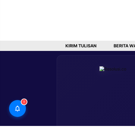
KIRIM TULISAN
BERITA W
!