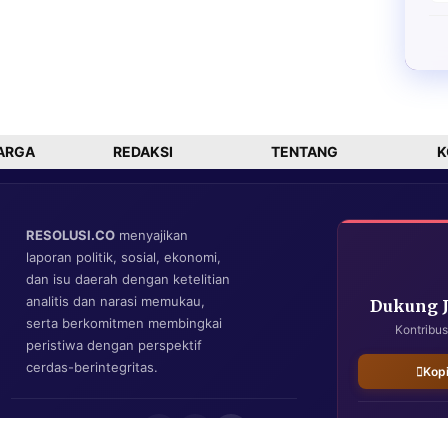
ARGA
REDAKSI
TENTANG
K
RESOLUSI.CO
menyajikan
laporan politik, sosial, ekonomi,
dan isu daerah dengan ketelitian
analitis dan narasi memukau,
Dukung 
serta berkomitmen membingkai
Kontribus
peristiwa dengan perspektif
cerdas-berintegritas.
Kop
IKUTI KAMI