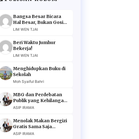
Bangsa Besar Bicara
Hal Besar, Bukan Gosip
Murahan
LIM WEN TJAI
Beri Waktu Jumhur
Bekerja!
LIM WEN TJAI
Menghidupkan Buku di
Sekolah
Moh Syaiful Bahri
MBG dan Perdebatan
Publik yang Kehilangan
Argumen
ASIP IRAMA
Menolak Makan Bergizi
Gratis Sama Saja
Menolak Masa Depan
ASIP IRAMA