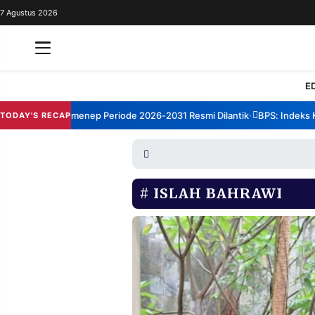
7 Agustus 2026
REDAKSI
TENTANG
RESOLUSI
IKLAN
E
TV
rum TBM Sumenep Periode 2026-2031 Resmi Dilantik
BPS: Indeks Kep
TODAY'S RECAP
•
RUBRIKASI
EDITORIAL
AKSARA
FINANSIA
PERSONA
ISLAH BAHRAWI
DAERAH
NASIONAL
MANCA
SPORT
INFORMASI
PRIVACY
BERITA