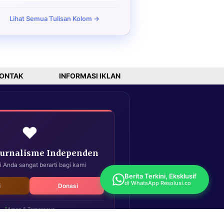
Lihat Semua Tulisan Kolom →
ONTAK
INFORMASI IKLAN
❤️
Jurnalisme Independen
i Anda sangat berarti bagi kami
Berita Terkini, Eksklusif
di WhatsApp Resolusi.co
i
Donasi
Aman & Terpercaya