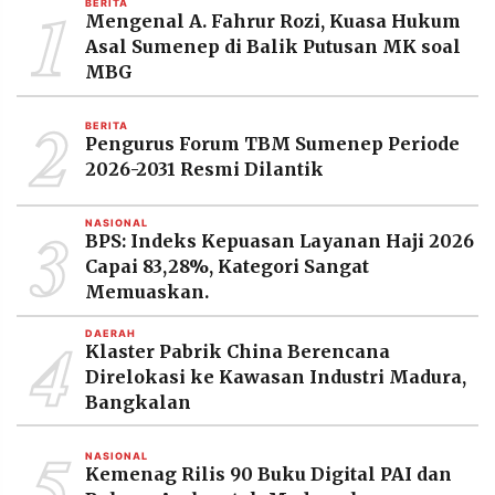
1
BERITA
MEDIA
Mengenal A. Fahrur Rozi, Kuasa Hukum
PRAMUDITA
Asal Sumenep di Balik Putusan MK soal
MBG
2
©
BERITA
Resolusi.co
Pengurus Forum TBM Sumenep Periode
-
2026
2026-2031 Resmi Dilantik
PT.
3
RESOLUSI
NASIONAL
MEDIA
BPS: Indeks Kepuasan Layanan Haji 2026
PRAMUDITA
Capai 83,28%, Kategori Sangat
Memuaskan.
4
DAERAH
Klaster Pabrik China Berencana
Direlokasi ke Kawasan Industri Madura,
Bangkalan
5
NASIONAL
Kemenag Rilis 90 Buku Digital PAI dan