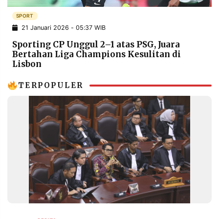
POLICY
WARGA
SPORT
INFORMASI
KIRIM
21 Januari 2026 - 05:37 WIB
IKLAN
TULISAN
Sporting CP Unggul 2–1 atas PSG, Juara
PENGADUAN
TERM
Bertahan Liga Champions Kesulitan di
OF
Lisbon
SERVICE
TERPOPULER
IKUTI
KAMI
©
PT.
RESOLUSI