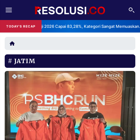
REDAKSI
TENTANG
n Layanan Haji 2026 Capai 83,28%, Kategori Sangat Memuaskan.
TODAY'S RECAP
•
RESOLUSI
IKLAN
TV
JATIM
RUBRIKASI
EDITORIAL
AKSARA
FINANSIA
PERSONA
DAERAH
NASIONAL
MANCA
SPORT
INFORMASI
PRIVACY
BERITA