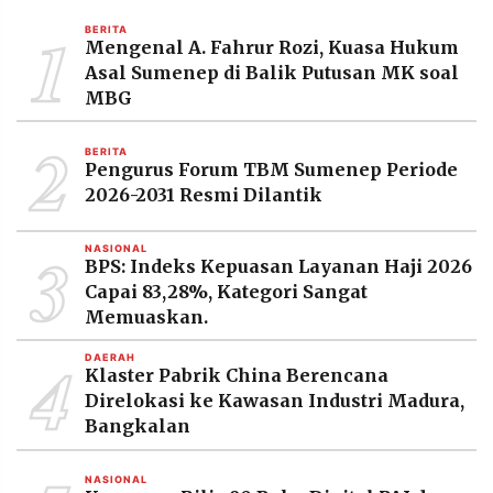
MEDIA
1
PRAMUDITA
BERITA
Mengenal A. Fahrur Rozi, Kuasa Hukum
Asal Sumenep di Balik Putusan MK soal
MBG
©
Resolusi.co
2
-
BERITA
2026
Pengurus Forum TBM Sumenep Periode
2026-2031 Resmi Dilantik
PT.
RESOLUSI
MEDIA
3
PRAMUDITA
NASIONAL
BPS: Indeks Kepuasan Layanan Haji 2026
Capai 83,28%, Kategori Sangat
Memuaskan.
4
DAERAH
Klaster Pabrik China Berencana
Direlokasi ke Kawasan Industri Madura,
Bangkalan
NASIONAL