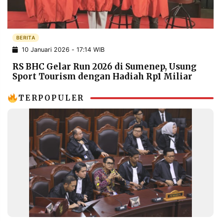
POLICY
WARGA
INFORMASI
KIRIM
IKLAN
TULISAN
BERITA
10 Januari 2026 - 17:14 WIB
PENGADUAN
TERM
OF
RS BHC Gelar Run 2026 di Sumenep, Usung
SERVICE
Sport Tourism dengan Hadiah Rp1 Miliar
TERPOPULER
IKUTI
KAMI
©
PT.
RESOLUSI