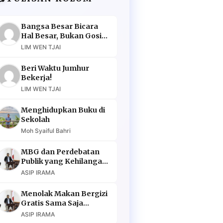
Bangsa Besar Bicara
Hal Besar, Bukan Gosip
Murahan
LIM WEN TJAI
Beri Waktu Jumhur
Bekerja!
LIM WEN TJAI
Menghidupkan Buku di
Sekolah
Moh Syaiful Bahri
MBG dan Perdebatan
Publik yang Kehilangan
Argumen
ASIP IRAMA
Menolak Makan Bergizi
Gratis Sama Saja
Menolak Masa Depan
ASIP IRAMA