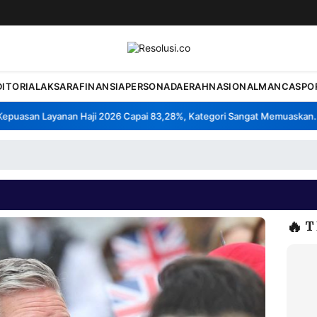
DITORIAL
AKSARA
FINANSIA
PERSONA
DAERAH
NASIONAL
MANCA
SPO
uasan Layanan Haji 2026 Capai 83,28%, Kategori Sangat Memuaskan.
K
•
🔥
T