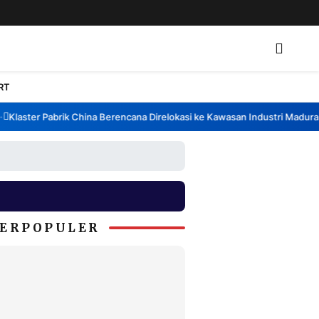
RT
laster Pabrik China Berencana Direlokasi ke Kawasan Industri Madura, B
ERPOPULER