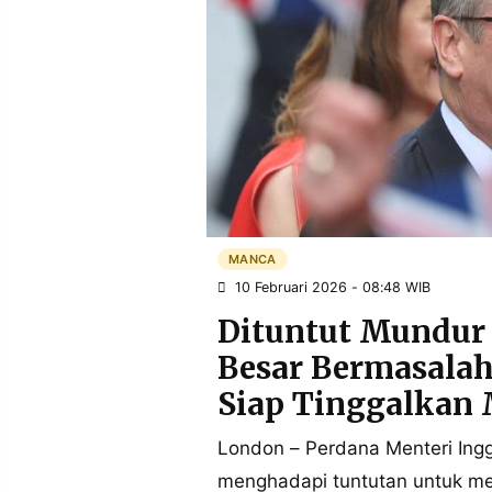
POLICY
WARGA
INFORMASI
KIRIM
IKLAN
TULISAN
PENGADUAN
TERM
OF
SERVICE
IKUTI
KAMI
MANCA
10 Februari 2026 - 08:48 WIB
Dituntut Mundur
Besar Bermasalah
Siap Tinggalkan
London – Perdana Menteri Ingg
©
PT.
menghadapi tuntutan untuk me
RESOLUSI