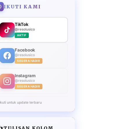
IKUTI KAMI
TikTok
@resolusico
AKTIF
Facebook
@resolusico
SEGERA HADIR
Instagram
@resolusico
SEGERA HADIR
Ikuti untuk update terbaru
️
TULISAN KOLOM