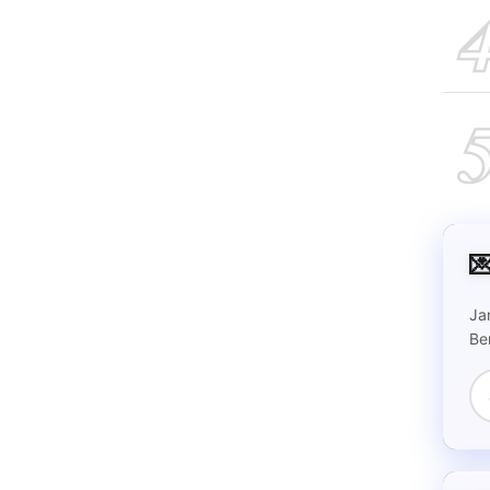

Ja
Be