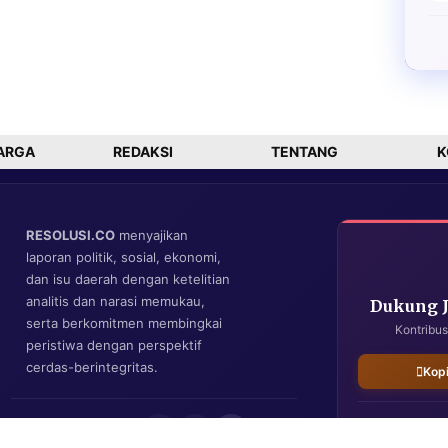
ARGA
REDAKSI
TENTANG
K
RESOLUSI.CO
menyajikan
laporan politik, sosial, ekonomi,
dan isu daerah dengan ketelitian
analitis dan narasi memukau,
Dukung 
serta berkomitmen membingkai
Kontribus
peristiwa dengan perspektif
cerdas-berintegritas.
Kop
IKUTI KAMI