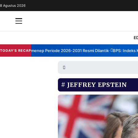
8 Agustus 2026
REDAKSI
TENTANG
RESOLUSI
IKLAN
E
TV
rum TBM Sumenep Periode 2026-2031 Resmi Dilantik
BPS: Indeks Kep
TODAY'S RECAP
•
RUBRIKASI
EDITORIAL
AKSARA
FINANSIA
PERSONA
JEFFREY EPSTEIN
DAERAH
NASIONAL
MANCA
SPORT
INFORMASI
PRIVACY
BERITA