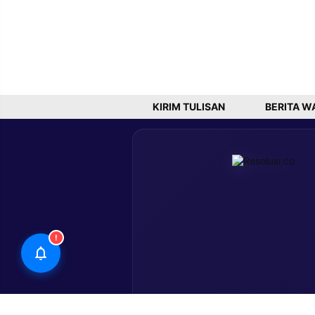
KIRIM TULISAN
BERITA W
!