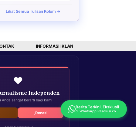
Lihat Semua Tulisan Kolom →
ONTAK
INFORMASI IKLAN
❤️
Jurnalisme Independen
i Anda sangat berarti bagi kami
Berita Terkini, Eksklusif
di WhatsApp Resolusi.co
i
Donasi
Aman & Terpercaya