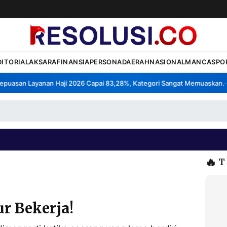
DITORIAL
AKSARA
FINANSIA
PERSONA
DAERAH
NASIONAL
MANCA
SPO
uasan Layanan Haji 2026 Capai 83,28%, Kategori Sangat Memuaskan.
K
•
🔥
T
r Bekerja!