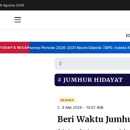
8 Agustus 2026
REDAKSI
TENTANG
RESOLUSI
IKLAN
E
TV
rum TBM Sumenep Periode 2026-2031 Resmi Dilantik
BPS: Indeks Kep
TODAY'S RECAP
•
RUBRIKASI
EDITORIAL
AKSARA
FINANSIA
PERSONA
JUMHUR HIDAYAT
DAERAH
NASIONAL
MANCA
SPORT
AKSARA
6 Mei 2026 - 10:07 WIB
Beri Waktu Jumhu
INFORMASI
PRIVACY
BERITA