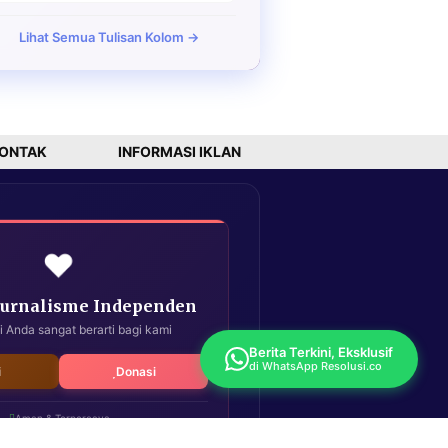
Lihat Semua Tulisan Kolom →
ONTAK
INFORMASI IKLAN
❤️
Jurnalisme Independen
i Anda sangat berarti bagi kami
Berita Terkini, Eksklusif
di WhatsApp Resolusi.co
i
Donasi
Aman & Terpercaya