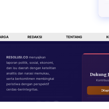
ARGA
REDAKSI
TENTANG
K
RESOLUSI.CO
menyajikan
laporan politik, sosial, ekonomi,
dan isu daerah dengan ketelitian
analitis dan narasi memukau,
Dukung 
serta berkomitmen membingkai
Kontribus
peristiwa dengan perspektif
cerdas-berintegritas.
Kop
IKUTI KAMI