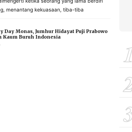
mengerti ketika seorang yang lama berdiri
ang, menantang kekuasaan, tiba-tiba
 Day Monas, Jumhur Hidayat Puji Prabowo
n Kaum Buruh Indonesia
B