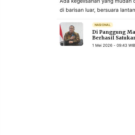
Ada kegelisahan yang mudah di
POLICY
WARGA
di barisan luar, bersuara lant
INFORMASI
KIRIM
IKLAN
TULISAN
NASIONAL
Di Panggung May
PENGADUAN
TERM
OF
Berhasil Satuka
SERVICE
1 Mei 2026 - 09:43 WI
IKUTI
KAMI
©
PT.
RESOLUSI